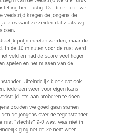
 begin van de wedstrijd werd er druk
elling heel lastig. Dat bleek ook wel
de wedstrijd kregen de jongens de
jaloers want ze zeiden dat zoals wij
sloten.
akkelijk potje moeten worden, maar de
d. In de 10 minuten voor de rust werd
p het veld en had de score veel hoger
men spelen en het missen van de
stander. Uiteindelijk bleek dat ook
en, iedereen weer voor eigen kans
edstrijd iets aan proberen te doen.
ngens zouden we goed gaan samen
elden de jongens over de tegenstander
 rust “slechts” 9-0 was, was niet in
ndelijk ging het de 2e helft weer