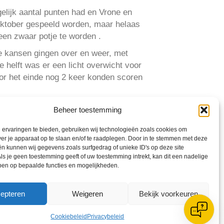
lijk aantal punten had en Vrone en
oktober gespeeld worden, maar helaas
een zwaar potje te worden .
De kansen gingen over en weer, met
 helft was er een licht overwicht voor
or het einde nog 2 keer konden scoren
r gevierd met champagne
Beheer toestemming
ervaringen te bieden, gebruiken wij technologieën zoals cookies om
lie nog meer mooie resultaten kunnen
ver je apparaat op te slaan en/of te raadplegen. Door in te stemmen met deze
n kunnen wij gegevens zoals surfgedrag of unieke ID's op deze site
ls je geen toestemming geeft of uw toestemming intrekt, kan dit een nadelige
ben op bepaalde functies en mogelijkheden.
epteren
Weigeren
Bekijk voorkeuren
Cookiebeleid
Privacybeleid