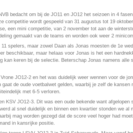
NVB bedacht om bij de JO11 en JO12 het seizoen in 4 fasen 
e competitie wordt gespeeld van 31 augustus tot 19 oktobe
se, een mini competitie, van 2 november tot aan de winters
ndeling gemaakt van de teams en worden ook weer 2 minicom
 11 spelers, maar zowel Daan als Jonas moesten de 1e wedst
er beschikbaar, maar helaas voor Jonas is het een hardnekk
g kan keren bij de selectie. Beterschap Jonas namens alle sp
n Vrone JO12-2 en het was duidelijk weer wennen voor de j
n gaat de oude voetbalwet gelden, waarbij je zelf de kansen 
teindelijk met 6-5 verloren.
gen KSV JO12-3. Dit was een oude bekende want afgelopen s
werd al snel duidelijk en binnen een kwartier stonden we al 
 waarbij mag worden gezegd dat de score veel hoger had moet
and in kansrijke positie.