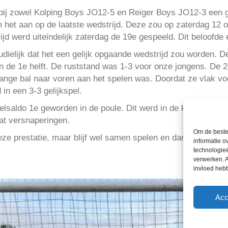
bij zowel Kolping Boys JO12-5 en Reiger Boys JO12-3 een ge
het aan op de laatste wedstrijd. Deze zou op zaterdag 12 
jd werd uiteindelijk zaterdag de 19e gespeeld. Dit beloofde 
dielijk dat het een gelijk opgaande wedstrijd zou worden. 
n de 1e helft. De ruststand was 1-3 voor onze jongens. De 2e
ange bal naar voren aan het spelen was. Doordat ze vlak vo
d in een 3-3 gelijkspel.
elsaldo 1e geworden in de poule. Dit werd in de kleedkame
at versnaperingen.
Om de beste 
eze prestatie, maar blijf wel samen spelen en dan zullen jul
informatie o
technologieë
verwerken. A
invloed heb
Acc