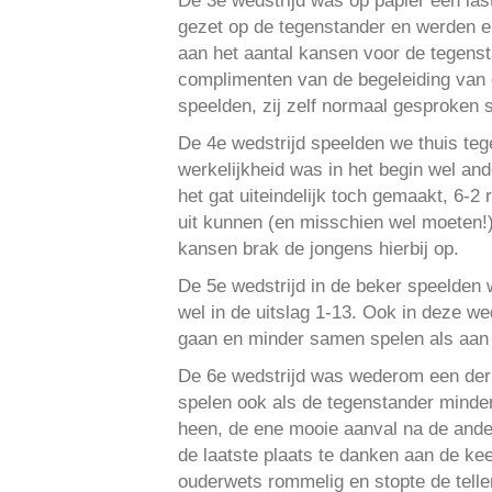
De 3e wedstrijd was op papier een la
gezet op de tegenstander en werden er
aan het aantal kansen voor de tegenst
complimenten van de begeleiding van d
speelden, zij zelf normaal gesproken 
De 4e wedstrijd speelden we thuis teg
werkelijkheid was in het begin wel an
het gat uiteindelijk toch gemaakt, 6-2
uit kunnen (en misschien wel moeten!)
kansen brak de jongens hierbij op.
De 5e wedstrijd in de beker speelden 
wel in de uitslag 1-13. Ook in deze w
gaan en minder samen spelen als aan h
De 6e wedstrijd was wederom een der
spelen ook als de tegenstander minde
heen, de ene mooie aanval na de ander
de laatste plaats te danken aan de kee
ouderwets rommelig en stopte de teller