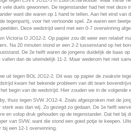
stige tegen LSVV JO12-3 in Zuid-Scharwoude. Maar vanaf het
 vele duels gewonnen. De tegenstander had het met deze inst
ander want die waren op 1 hand te tellen. Aan het eind van 
e tegenpartij, voor het vertoonde spel. Ze waren een beetje 
speelden. Deze wedstrijd werd met een 0-7 overwinning afge
en Victoria O JO12-2. Op papier zou dit weer een relatief m
ders. Na 20 minuten stond er een 2-2 tussenstand op het bor
 ruststand. De 2e helft waren de jongens duidelijk de baas o
 vallen dan de uiteindelijk 11-2. Maar wederom het niet sa
we uit tegen BOL JO12-2. Dit was op papier de zwakste tegen
edstrijd kwam het bekende probleem van dit team bovendrijv
et begin van de wedstrijd. Hier zouden we in de volgende w
by, thuis tegen SVW JO12-4. Zoals afgesproken met de jo
r sterk was dan wij. Zo gezegd zo gedaan. De 1e helft werv
e en volop druk gehouden op de tegenstander. Dat het bij de
per van SVW, want die stond een goed potje te keepen. UItei
 bij een 12-1 overwinning.