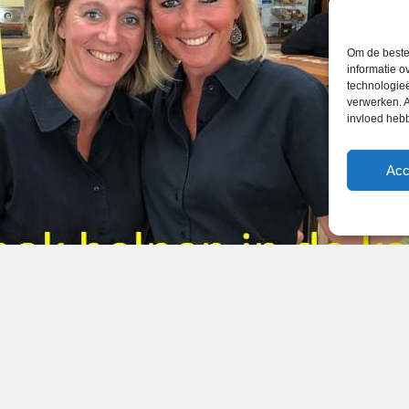
Om de beste 
informatie o
technologieë
verwerken. A
invloed heb
Acc
2020