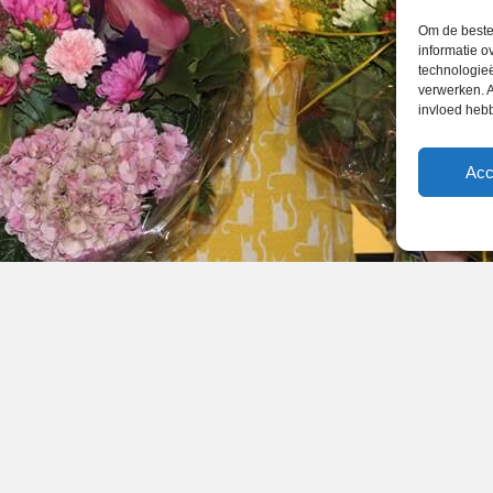
Om de beste 
informatie o
technologieë
verwerken. A
invloed heb
Acc
2020