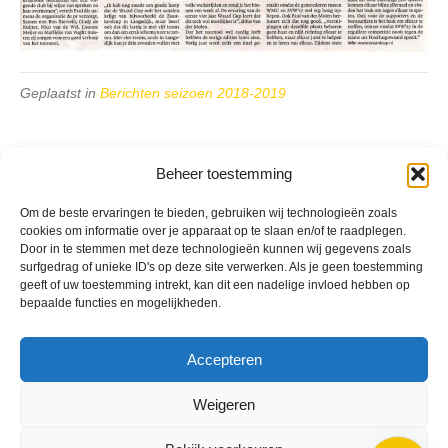
Geplaatst in
Berichten seizoen 2018-2019
Beheer toestemming
Om de beste ervaringen te bieden, gebruiken wij technologieën zoals
VV Reiger Boys
cookies om informatie over je apparaat op te slaan en/of te raadplegen.
De Wending, Lotte Beesedijk 1
Door in te stemmen met deze technologieën kunnen wij gegevens zoals
1705 NA Heerhugowaard
surfgedrag of unieke ID's op deze site verwerken. Als je geen toestemming
geeft of uw toestemming intrekt, kan dit een nadelige invloed hebben op
bepaalde functies en mogelijkheden.
Google maps route
Reglementen
Privacybeleid
Accepteren
Cookiebeleid
XML-Sitemap
Weigeren
Veelgestelde vragen
Belangrijke gegevens