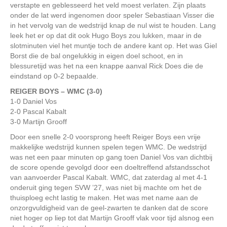
verstapte en geblesseerd het veld moest verlaten. Zijn plaats
onder de lat werd ingenomen door speler Sebastiaan Visser die
in het vervolg van de wedstrijd knap de nul wist te houden. Lang
leek het er op dat dit ook Hugo Boys zou lukken, maar in de
slotminuten viel het muntje toch de andere kant op. Het was Giel
Borst die de bal ongelukkig in eigen doel schoot, en in
blessuretijd was het na een knappe aanval Rick Does die de
eindstand op 0-2 bepaalde.
REIGER BOYS – WMC (3-0)
1-0 Daniel Vos
2-0 Pascal Kabalt
3-0 Martijn Grooff
Door een snelle 2-0 voorsprong heeft Reiger Boys een vrije
makkelijke wedstrijd kunnen spelen tegen WMC. De wedstrijd
was net een paar minuten op gang toen Daniel Vos van dichtbij
de score opende gevolgd door een doeltreffend afstandsschot
van aanvoerder Pascal Kabalt. WMC, dat zaterdag al met 4-1
onderuit ging tegen SVW ’27, was niet bij machte om het de
thuisploeg echt lastig te maken. Het was met name aan de
onzorgvuldigheid van de geel-zwarten te danken dat de score
niet hoger op liep tot dat Martijn Grooff vlak voor tijd alsnog een