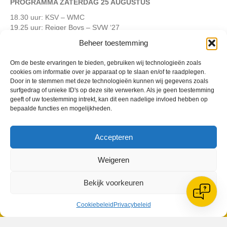
PROGRAMMA ZATERDAG 25 AUGUSTUS
18.30 uur: KSV – WMC
19.25 uur: Reiger Boys – SVW ‘27
20.20 uur: WMC – Hugo Boys
Beheer toestemming
21.15 uur: SVW ’27 – KSV
Zie ook
www.waardcup.nl
Om de beste ervaringen te bieden, gebruiken wij technologieën zoals
cookies om informatie over je apparaat op te slaan en/of te raadplegen.
Foto’s:
DP Sportfotografie
Door in te stemmen met deze technologieën kunnen wij gegevens zoals
surfgedrag of unieke ID's op deze site verwerken. Als je geen toestemming
geeft of uw toestemming intrekt, kan dit een nadelige invloed hebben op
bepaalde functies en mogelijkheden.
Geplaatst in
Berichten seizoen 2018-2019
Accepteren
Weigeren
Bekijk voorkeuren
VV Reiger Boys
Cookiebeleid
Privacybeleid
De Wending, Lotte Beesedijk 1
1705 NA Heerhugowaard