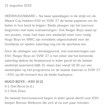
21 augustus 2018
HEERHUGOWAARD – Na twee speeldagen in de strijd om de
Waard Cup hebben KSV en SVW ’27 de beste papieren om de
beker in hun bezit te krijgen. Beide ploegen zijn het toernooi
begonnen met twee overwinningen. Ook Reiger Boys staat op
zes punten, maar had daar een wedstrijd meer voor nodig.
Hugo Boys en WMC zijn inmiddels uitgeschakeld voor de
hoofdprijs en spelen zaterdag nog om de sportieve eer.
Door de uitslagen van dinsdagavond, met overwinningen van
KSV, Reiger Boys en SVW ’27 is het zeker dat het komende
zaterdag tijdens de finaleavond in ieder geval tot de laatste
wedstrijd spannend blijft. Er staan dan vanaf 18.30 uur vier
wedstrijden op het programma en de laatste daarvan is SVW ’27
– KSV, op dit moment dus de beide koplopers.
HUGO BOYS – KSV (0-2)
0-1 Giel Borst (e.d.)
0-2 Rick Does
De tweede toernooiavond begon in ieder geval slecht voor KSV-
keeper Brenan Meiboom die zich al na een paar minuten