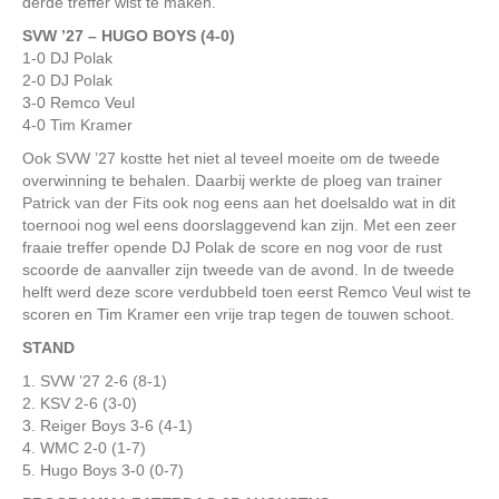
derde treffer wist te maken.
SVW ’27 – HUGO BOYS (4-0)
1-0 DJ Polak
2-0 DJ Polak
3-0 Remco Veul
4-0 Tim Kramer
Ook SVW ’27 kostte het niet al teveel moeite om de tweede
overwinning te behalen. Daarbij werkte de ploeg van trainer
Patrick van der Fits ook nog eens aan het doelsaldo wat in dit
toernooi nog wel eens doorslaggevend kan zijn. Met een zeer
fraaie treffer opende DJ Polak de score en nog voor de rust
scoorde de aanvaller zijn tweede van de avond. In de tweede
helft werd deze score verdubbeld toen eerst Remco Veul wist te
scoren en Tim Kramer een vrije trap tegen de touwen schoot.
STAND
1. SVW ’27 2-6 (8-1)
2. KSV 2-6 (3-0)
3. Reiger Boys 3-6 (4-1)
4. WMC 2-0 (1-7)
5. Hugo Boys 3-0 (0-7)