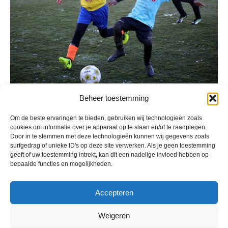
Beheer toestemming
Geplaatst in
Berichten seizoen 2018-2019
Om de beste ervaringen te bieden, gebruiken wij technologieën zoals
cookies om informatie over je apparaat op te slaan en/of te raadplegen.
Door in te stemmen met deze technologieën kunnen wij gegevens zoals
surfgedrag of unieke ID's op deze site verwerken. Als je geen toestemming
geeft of uw toestemming intrekt, kan dit een nadelige invloed hebben op
bepaalde functies en mogelijkheden.
VV Reiger Boys
De Wending, Lotte Beesedijk 1
Accepteren
1705 NA Heerhugowaard
Google maps route
Weigeren
Reglementen