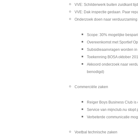
VVE: Schilderwerk buiten zuidkant ti
VVE: Dak inspectie gedaan. Paar repa
Onderzoek doen naar verduurzaming
Scope: 30% mogelijke besparin
Overeenkomst met Sportief O
Subsidieaanvragen worden in j
Toekenning BOSA oktober 2019
Akkoord onderzoek naar verdu
benodigd)
Commerciële zaken
Reiger Boys Business Club is 
Service van mijnclub.nu stopt 
Verbeterde communicatie mogel
Voetbal technische zaken