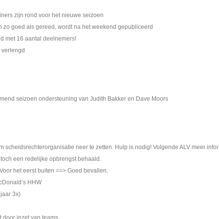
ainers zijn rond voor het nieuwe seizoen
n zo goed als gereed, wordt na het weekend gepubliceerd
nd met 16 aantal deelnemers!
 verlengd
komend seizoen ondersteuning van Judith Bakker en Dave Moors
 scheidsrechterorganisatie neer te zetten. Hulp is nodig! Volgende ALV meer infor
 toch een redelijke opbrengst behaald.
: Voor het eerst buiten ==> Goed bevallen.
McDonald’s HHW
jaar 3x)
 door inzet van teams.