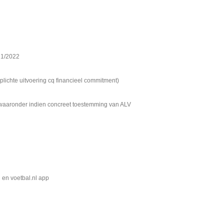
21/2022
ichte uitvoering cq financieel commitment)
waaronder indien concreet toestemming van ALV
n en voetbal.nl app