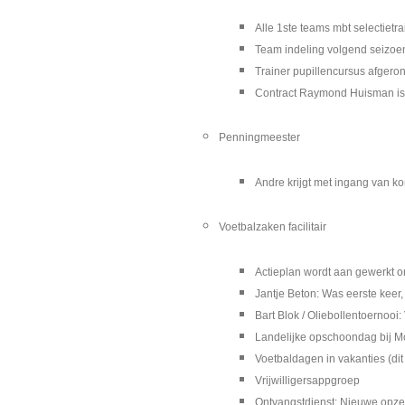
Alle 1ste teams mbt selectietr
Team indeling volgend seizoe
Trainer pupillencursus afgero
Contract Raymond Huisman is
Penningmeester
Andre krijgt met ingang van 
Voetbalzaken facilitair
Actieplan wordt aan gewerkt om
Jantje Beton: Was eerste keer,
Bart Blok / Oliebollentoernooi
Landelijke opschoondag bij 
Voetbaldagen in vakanties (dit 
Vrijwilligersappgroep
Ontvangstdienst: Nieuwe opzet