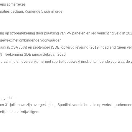
jdens zomerreces
raties gedaan. Komende 5 jaar in orde.
g op stroomrekening door plaatsing van PV panelen en led verlichting veld in 20
pgewekt met ontbindende voorwaarden
uni (BOSA 35%) en september (SDE, op terug levering) 2019 ingediend (geen verpl
. Toekenning SDE januari/februari 2020
urzaming en overeenkomst met sportief opgewekt (incl. ontbindende voorwaarde 
opgericht
per 31 juli en we zijn overgestapt op Sportlink voor informatie op website, scherme
ijkheid met vrijwilligers