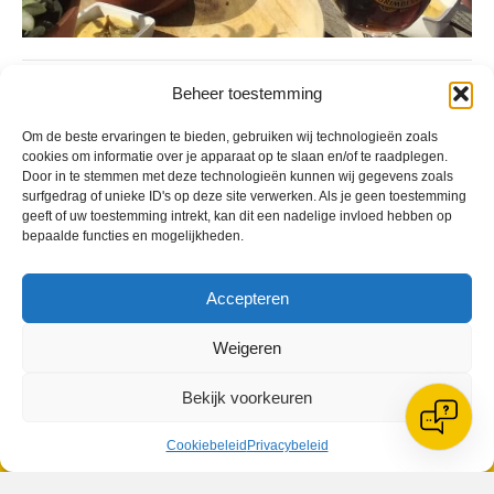
Geplaatst in
Berichten seizoen 2018-2019
Beheer toestemming
Om de beste ervaringen te bieden, gebruiken wij technologieën zoals
cookies om informatie over je apparaat op te slaan en/of te raadplegen.
Door in te stemmen met deze technologieën kunnen wij gegevens zoals
surfgedrag of unieke ID's op deze site verwerken. Als je geen toestemming
geeft of uw toestemming intrekt, kan dit een nadelige invloed hebben op
VV Reiger Boys
bepaalde functies en mogelijkheden.
De Wending, Lotte Beesedijk 1
1705 NA Heerhugowaard
Accepteren
Google maps route
Reglementen
Weigeren
Privacybeleid
Cookiebeleid
Bekijk voorkeuren
XML-Sitemap
Veelgestelde vragen
Cookiebeleid
Privacybeleid
Belangrijke gegevens