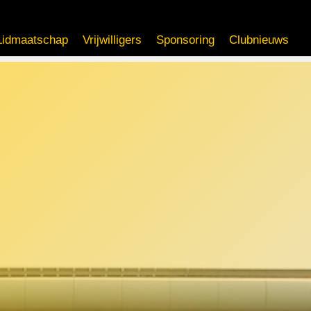
Lidmaatschap
Vrijwilligers
Sponsoring
Clubnieuws