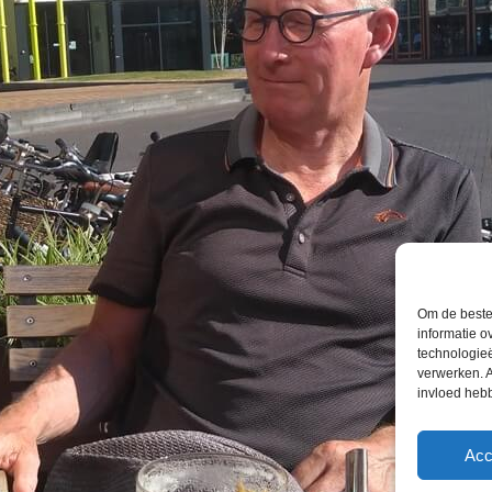
Om de beste 
informatie o
technologieë
verwerken. A
invloed heb
Acc