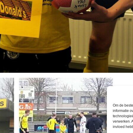
Om de beste 
informatie o
technologieë
verwerken. A
invloed heb