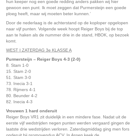
hun keeper nog een goede redding anders pakken wij hier
gewoon een punt. Ik moet zeggen dat Purmersteijn een goede
ploeg heeft, maar wij moeten beter kunnen.’
Door de nederlaag is de achterstand op de koploper opgelopen
naar vijf punten. Volgende week hoopt Reiger Boys bij de top
aan te haken als de nummer drie in de stand, HBOK, op bezoek
komt.
WEST I ZATERDAG 3e KLASSE A
Purmersteijn – Reiger Boys 4-3 (2-0)
8. Stam 1-0
15. Stam 2-0
51. Stam 3-0
73. Inecia 3-1
78. Rijmers 4-1
80. Beunder 4-2
82. Inecia 4-3
Vrouwen 1 hard onderuit
Reiger Boys VR1 zit duidelijk in een mindere fase. Nadat uit de
eerste vijf wedstrijden negen punten werden vergaard gingen de
laatste drie wedstrijden verloren. Zaterdagmiddag ging men fors
onderuit bij promovendus ACV. In Assen keek de