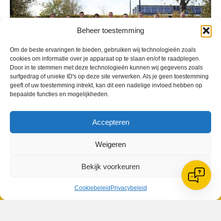
Beheer toestemming
Om de beste ervaringen te bieden, gebruiken wij technologieën zoals
cookies om informatie over je apparaat op te slaan en/of te raadplegen.
Door in te stemmen met deze technologieën kunnen wij gegevens zoals
surfgedrag of unieke ID's op deze site verwerken. Als je geen toestemming
geeft of uw toestemming intrekt, kan dit een nadelige invloed hebben op
bepaalde functies en mogelijkheden.
Geplaatst in
Berichten seizoen 2018-2019
Accepteren
Weigeren
Bekijk voorkeuren
VV Reiger Boys
De Wending, Lotte Beesedijk 1
Cookiebeleid
Privacybeleid
1705 NA Heerhugowaard
Google maps route