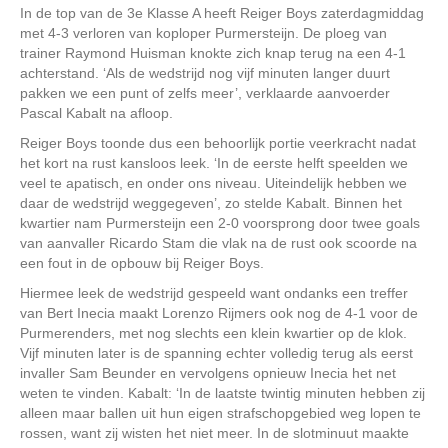
In de top van de 3e Klasse A heeft Reiger Boys zaterdagmiddag
met 4-3 verloren van koploper Purmersteijn. De ploeg van
trainer Raymond Huisman knokte zich knap terug na een 4-1
achterstand. ‘Als de wedstrijd nog vijf minuten langer duurt
pakken we een punt of zelfs meer’, verklaarde aanvoerder
Pascal Kabalt na afloop.
Reiger Boys toonde dus een behoorlijk portie veerkracht nadat
het kort na rust kansloos leek. ‘In de eerste helft speelden we
veel te apatisch, en onder ons niveau. Uiteindelijk hebben we
daar de wedstrijd weggegeven’, zo stelde Kabalt. Binnen het
kwartier nam Purmersteijn een 2-0 voorsprong door twee goals
van aanvaller Ricardo Stam die vlak na de rust ook scoorde na
een fout in de opbouw bij Reiger Boys.
Hiermee leek de wedstrijd gespeeld want ondanks een treffer
van Bert Inecia maakt Lorenzo Rijmers ook nog de 4-1 voor de
Purmerenders, met nog slechts een klein kwartier op de klok.
Vijf minuten later is de spanning echter volledig terug als eerst
invaller Sam Beunder en vervolgens opnieuw Inecia het net
weten te vinden. Kabalt: ‘In de laatste twintig minuten hebben zij
alleen maar ballen uit hun eigen strafschopgebied weg lopen te
rossen, want zij wisten het niet meer. In de slotminuut maakte