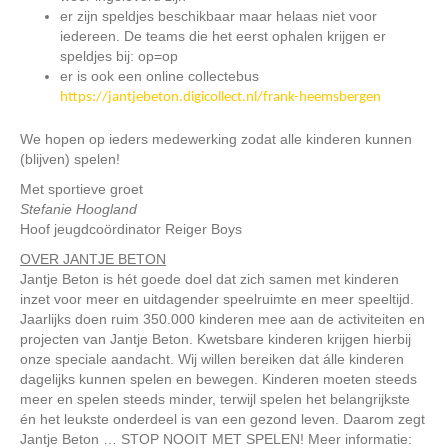
er zijn speldjes beschikbaar maar helaas niet voor
iedereen. De teams die het eerst ophalen krijgen er
speldjes bij: op=op
er is ook een online collectebus
https://jantjebeton.digicollect.nl/frank-heemsbergen
We hopen op ieders medewerking zodat alle kinderen kunnen
(blijven) spelen!
Met sportieve groet
Stefanie Hoogland
Hoof jeugdcoördinator Reiger Boys
OVER JANTJE BETON
Jantje Beton is hét goede doel dat zich samen met kinderen
inzet voor meer en uitdagender speelruimte en meer speeltijd.
Jaarlijks doen ruim 350.000 kinderen mee aan de activiteiten en
projecten van Jantje Beton. Kwetsbare kinderen krijgen hierbij
onze speciale aandacht. Wij willen bereiken dat álle kinderen
dagelijks kunnen spelen en bewegen. Kinderen moeten steeds
meer en spelen steeds minder, terwijl spelen het belangrijkste
én het leukste onderdeel is van een gezond leven. Daarom zegt
Jantje Beton … STOP NOOIT MET SPELEN! Meer informatie: