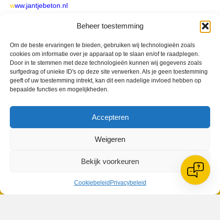
w
ww.jantjebeton.nl
Beheer toestemming
Om de beste ervaringen te bieden, gebruiken wij technologieën zoals
cookies om informatie over je apparaat op te slaan en/of te raadplegen.
Door in te stemmen met deze technologieën kunnen wij gegevens zoals
surfgedrag of unieke ID's op deze site verwerken. Als je geen toestemming
geeft of uw toestemming intrekt, kan dit een nadelige invloed hebben op
bepaalde functies en mogelijkheden.
Geplaatst in
Berichten seizoen 2018-2019
Accepteren
Weigeren
Bekijk voorkeuren
VV Reiger Boys
De Wending, Lotte Beesedijk 1
Cookiebeleid
Privacybeleid
1705 NA Heerhugowaard
Google maps route