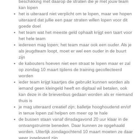
beschikking met daarop de straten die je met jouw team
kan lopen
het is uiteraard niet verplicht om te lopen, maar we hopen
uiteraard dat jullie een paar straten willen lopen voor dit
goede doel
het team wat het meeste geld ophaalt krijgt een taart voor
het hele team
iedereen mag lopen; het team maar ook een ouder. Als je
als jeugdteam loopt, moet er wel een ouder in de buurt
zijn
de kabouters hoeven niet een straat te lopen maar er zal
op zondag 10 maart tijdens de training gecollecteerd
worden
ieder team krijgt kaartjes die gebruikt kunnen worden als
iemand geen kleingeld heeft en digitaal wil betalen, ook
kan deze in de brievenbus gedaan worden als er niemand
thuis is
je mag uiteraard creatief zijn; balletje hooghoudend en/of
in tenue lopen zal helpen om meer op te hale
de bussen staan vanaf dinsdagavond 20 uur klaar in de
ontvangstruimte beneden. Daar kunnen ze opgehaald
worden. Uiterlijk zondagochtend 10 maart moeten ze daar
weer ingeleverd zijn