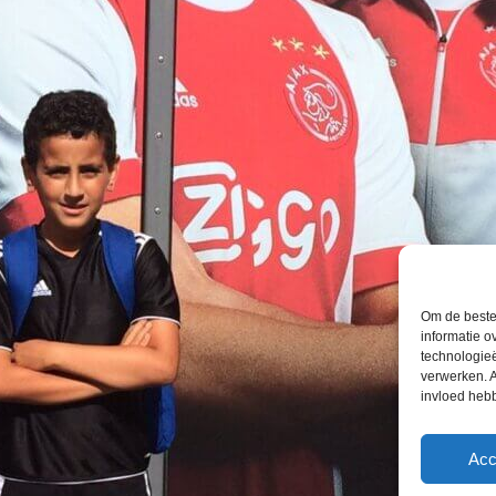
Om de beste 
informatie o
technologieë
verwerken. A
invloed heb
Acc