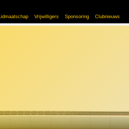
Lidmaatschap
Vrijwilligers
Sponsoring
Clubnieuws