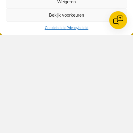
Weigeren
Bekijk voorkeuren
Cookiebeleid
Privacybeleid
VV Reiger Boys
De Wending, Lotte Beesedijk 1
1705 NA Heerhugowaard
Google maps route
Reglementen
Privacybeleid
Cookiebeleid
XML-Sitemap
Veelgestelde vragen
Belangrijke gegevens
Zoeken