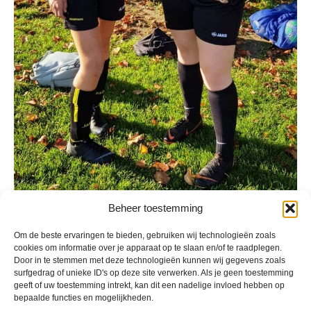
Beheer toestemming
Geplaatst in
Berichten seizoen 2018-2019
Om de beste ervaringen te bieden, gebruiken wij technologieën zoals
cookies om informatie over je apparaat op te slaan en/of te raadplegen.
Door in te stemmen met deze technologieën kunnen wij gegevens zoals
surfgedrag of unieke ID's op deze site verwerken. Als je geen toestemming
geeft of uw toestemming intrekt, kan dit een nadelige invloed hebben op
bepaalde functies en mogelijkheden.