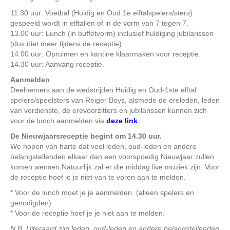
11.30 uur: Voetbal (Huidig en Oud 1e elftalspelers/sters)
gespeeld wordt in elftallen of in de vorm van 7 tegen 7.
13.00 uur: Lunch (in buffetvorm) inclusief huldiging jubilarissen
(dus niet meer tijdens de receptie).
14.00 uur: Opruimen en kantine klaarmaken voor receptie.
14.30 uur: Aanvang receptie.
Aanmelden
Deelnemers aan de wedstrijden Huidig en Oud-1ste elftal
spelers/speelsters van Reiger Boys, alsmede de ereleden, leden
van verdienste, de erevoorzitters en jubilarissen kunnen zich
voor de lunch aanmelden via
deze link
.
De Nieuwjaarsreceptie begint om 14.30 uur.
We hopen van harte dat veel leden, oud-leden en andere
belangstellenden elkaar dan een voorspoedig Nieuwjaar zullen
komen wensen.Natuurlijk zal er die middag live muziek zijn. Voor
de receptie hoef je je niet van te voren aan te melden.
* Voor de lunch moet je je aanmelden. (alleen spelers en
genodigden)
* Voor de receptie hoef je je niet aan te melden.
N.B. Uiteraard zijn leden, oud-leden en andere belangstellenden