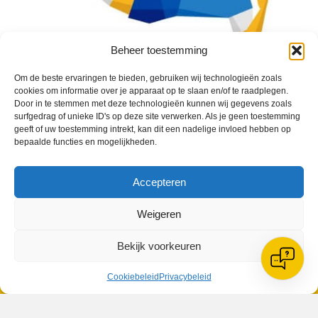
Beheer toestemming
Om de beste ervaringen te bieden, gebruiken wij technologieën zoals
cookies om informatie over je apparaat op te slaan en/of te raadplegen.
Door in te stemmen met deze technologieën kunnen wij gegevens zoals
Geplaatst in
Berichten seizoen 2018-2019
surfgedrag of unieke ID's op deze site verwerken. Als je geen toestemming
geeft of uw toestemming intrekt, kan dit een nadelige invloed hebben op
bepaalde functies en mogelijkheden.
Accepteren
VV Reiger Boys
Weigeren
De Wending, Lotte Beesedijk 1
1705 NA Heerhugowaard
Bekijk voorkeuren
Google maps route
Reglementen
Cookiebeleid
Privacybeleid
Privacybeleid
Cookiebeleid
XML-Sitemap