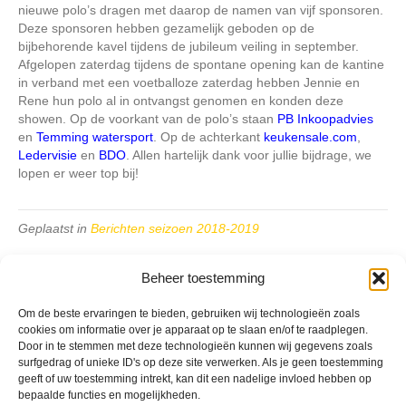
nieuwe polo’s dragen met daarop de namen van vijf sponsoren.
Deze sponsoren hebben gezamelijk geboden op de
bijbehorende kavel tijdens de jubileum veiling in september.
Afgelopen zaterdag tijdens de spontane opening kan de kantine
in verband met een voetballoze zaterdag hebben Jennie en
Rene hun polo al in ontvangst genomen en konden deze
showen. Op de voorkant van de polo’s staan
PB Inkoopadvies
en
Temming watersport
. Op de achterkant
keukensale.com
,
Ledervisie
en
BDO
. Allen hartelijk dank voor jullie bijdrage, we
lopen er weer top bij!
Geplaatst in
Berichten seizoen 2018-2019
Beheer toestemming
Om de beste ervaringen te bieden, gebruiken wij technologieën zoals
cookies om informatie over je apparaat op te slaan en/of te raadplegen.
Door in te stemmen met deze technologieën kunnen wij gegevens zoals
VV Reiger Boys
surfgedrag of unieke ID's op deze site verwerken. Als je geen toestemming
De Wending, Lotte Beesedijk 1
geeft of uw toestemming intrekt, kan dit een nadelige invloed hebben op
1705 NA Heerhugowaard
bepaalde functies en mogelijkheden.