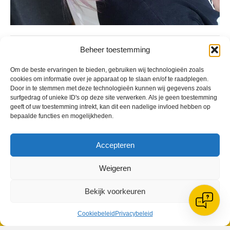
Geplaatst in
Berichten seizoen 2018-2019
Beheer toestemming
Om de beste ervaringen te bieden, gebruiken wij technologieën zoals
cookies om informatie over je apparaat op te slaan en/of te raadplegen.
Door in te stemmen met deze technologieën kunnen wij gegevens zoals
surfgedrag of unieke ID's op deze site verwerken. Als je geen toestemming
geeft of uw toestemming intrekt, kan dit een nadelige invloed hebben op
VV Reiger Boys
bepaalde functies en mogelijkheden.
De Wending, Lotte Beesedijk 1
1705 NA Heerhugowaard
Accepteren
Google maps route
Reglementen
Weigeren
Privacybeleid
Cookiebeleid
Bekijk voorkeuren
XML-Sitemap
Veelgestelde vragen
Cookiebeleid
Privacybeleid
Belangrijke gegevens