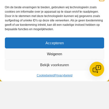
Om de beste ervaringen te bieden, gebruiken wij technologieën zoals
cookies om informatie over je apparaat op te slaan en/of te raadplegen.
Door in te stemmen met deze technologieën kunnen wij gegevens zoals
surfgedrag of unieke ID's op deze site verwerken. Als je geen toestemming
VV Reiger Boys
geeft of uw toestemming intrekt, kan dit een nadelige invloed hebben op
De Wending, Lotte Beesedijk 1
bepaalde functies en mogelijkheden.
1705 NA Heerhugowaard
Accepteren
Google maps route
Reglementen
Privacybeleid
Weigeren
Cookiebeleid
XML-Sitemap
Bekijk voorkeuren
Veelgestelde vragen
Belangrijke gegevens
Cookiebeleid
Privacybeleid
Zoeken