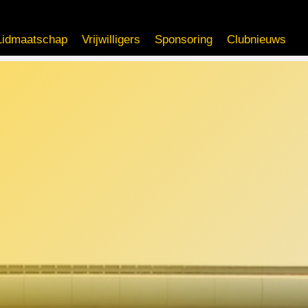
Lidmaatschap
Vrijwilligers
Sponsoring
Clubnieuws