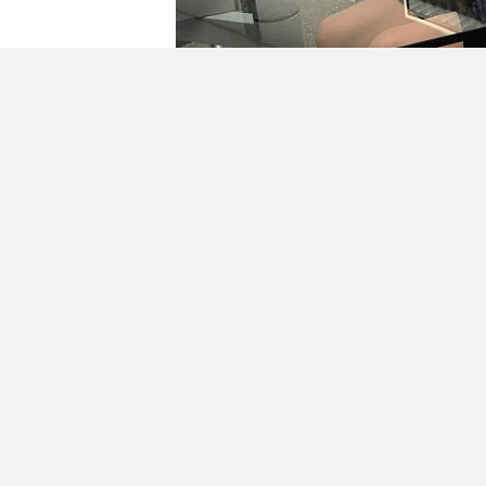
Geplaatst in
Berichten seizoen 2018-