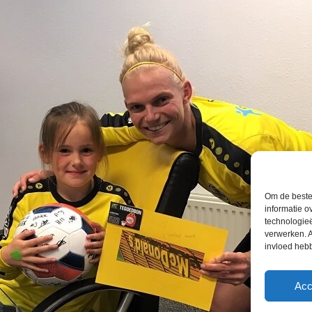
Om de beste 
informatie o
technologieë
verwerken. A
invloed heb
Acc