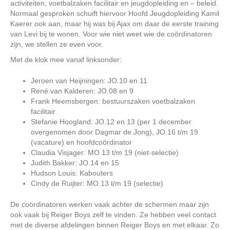
activiteiten, voetbalzaken facilitair en jeugdopleiding en – beleid.
Normaal gesproken schuift hiervoor Hoofd Jeugdopleiding Kamil
Kaerer ook aan, maar hij was bij Ajax om daar de eerste training
van Levi bij te wonen. Voor wie niet weet wie de coördinatoren
zijn, we stellen ze even voor.
Met de klok mee vanaf linksonder:
Jeroen van Heijningen: JO.10 en 11
René van Kalderen: JO.08 en 9
Frank Heemsbergen: bestuurszaken voetbalzaken
facilitair
Stefanie Hoogland: JO.12 en 13 (per 1 december
overgenomen door Dagmar de Jong), JO.16 t/m 19
(vacature) en hoofdcoördinator
Claudia Visjager: MO.13 t/m 19 (niet-selectie)
Judith Bakker: JO.14 en 15
Hudson Louis: Kabouters
Cindy de Ruijter: MO.13 t/m 19 (selectie)
De coördinatoren werken vaak achter de schermen maar zijn
ook vaak bij Reiger Boys zelf te vinden. Ze hebben veel contact
met de diverse afdelingen binnen Reiger Boys en met elkaar. Zo