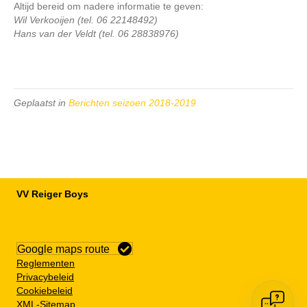
Altijd bereid om nadere informatie te geven:
Wil Verkooijen (tel. 06 22148492)
Hans van der Veldt (tel. 06 28838976)
Geplaatst in
Berichten seizoen 2018-2019
VV Reiger Boys
De Wending, Lotte Beesedijk 1
1705 NA Heerhugowaard
Google maps route
Reglementen
Privacybeleid
Cookiebeleid
XML-Sitemap