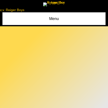
v.v. Reiger Boys
Menu