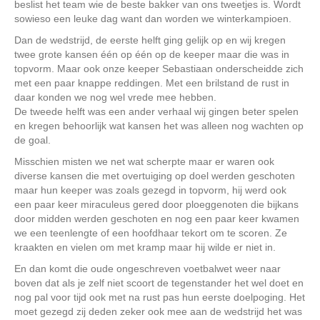
beslist het team wie de beste bakker van ons tweetjes is. Wordt
sowieso een leuke dag want dan worden we winterkampioen.
Dan de wedstrijd, de eerste helft ging gelijk op en wij kregen
twee grote kansen één op één op de keeper maar die was in
topvorm. Maar ook onze keeper Sebastiaan onderscheidde zich
met een paar knappe reddingen. Met een brilstand de rust in
daar konden we nog wel vrede mee hebben.
De tweede helft was een ander verhaal wij gingen beter spelen
en kregen behoorlijk wat kansen het was alleen nog wachten op
de goal.
Misschien misten we net wat scherpte maar er waren ook
diverse kansen die met overtuiging op doel werden geschoten
maar hun keeper was zoals gezegd in topvorm, hij werd ook
een paar keer miraculeus gered door ploeggenoten die bijkans
door midden werden geschoten en nog een paar keer kwamen
we een teenlengte of een hoofdhaar tekort om te scoren. Ze
kraakten en vielen om met kramp maar hij wilde er niet in.
En dan komt die oude ongeschreven voetbalwet weer naar
boven dat als je zelf niet scoort de tegenstander het wel doet en
nog pal voor tijd ook met na rust pas hun eerste doelpoging. Het
moet gezegd zij deden zeker ook mee aan de wedstrijd het was