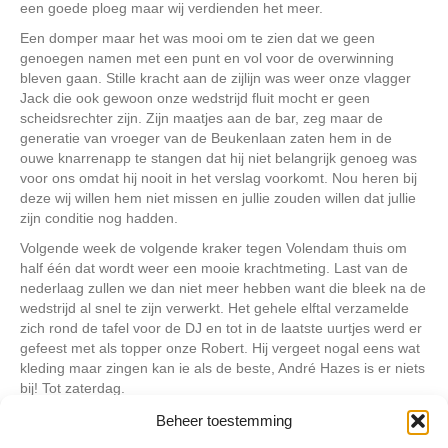
een goede ploeg maar wij verdienden het meer.
Een domper maar het was mooi om te zien dat we geen
genoegen namen met een punt en vol voor de overwinning
bleven gaan. Stille kracht aan de zijlijn was weer onze vlagger
Jack die ook gewoon onze wedstrijd fluit mocht er geen
scheidsrechter zijn. Zijn maatjes aan de bar, zeg maar de
generatie van vroeger van de Beukenlaan zaten hem in de
ouwe knarrenapp te stangen dat hij niet belangrijk genoeg was
voor ons omdat hij nooit in het verslag voorkomt. Nou heren bij
deze wij willen hem niet missen en jullie zouden willen dat jullie
zijn conditie nog hadden.
Volgende week de volgende kraker tegen Volendam thuis om
half één dat wordt weer een mooie krachtmeting. Last van de
nederlaag zullen we dan niet meer hebben want die bleek na de
wedstrijd al snel te zijn verwerkt. Het gehele elftal verzamelde
zich rond de tafel voor de DJ en tot in de laatste uurtjes werd er
gefeest met als topper onze Robert. Hij vergeet nogal eens wat
kleding maar zingen kan ie als de beste, André Hazes is er niets
bij! Tot zaterdag.
Nico de Krijger
Beheer toestemming