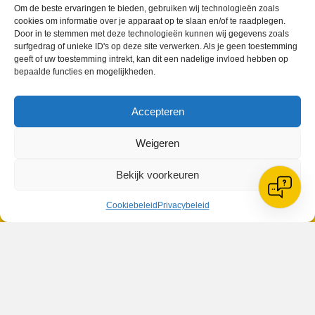
Om de beste ervaringen te bieden, gebruiken wij technologieën zoals
Geplaatst in
Berichten seizoen 2018-2019
cookies om informatie over je apparaat op te slaan en/of te raadplegen.
Door in te stemmen met deze technologieën kunnen wij gegevens zoals
surfgedrag of unieke ID's op deze site verwerken. Als je geen toestemming
geeft of uw toestemming intrekt, kan dit een nadelige invloed hebben op
bepaalde functies en mogelijkheden.
Accepteren
VV Reiger Boys
De Wending, Lotte Beesedijk 1
Weigeren
1705 NA Heerhugowaard
Google maps route
Bekijk voorkeuren
Reglementen
Privacybeleid
Cookiebeleid
Privacybeleid
Cookiebeleid
XML-Sitemap
Veelgestelde vragen
Belangrijke gegevens