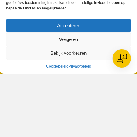
geeft of uw toestemming intrekt, kan dit een nadelige invloed hebben op
bepaalde functies en mogelijkheden.
VV Reiger Boys
Accepteren
De Wending, Lotte Beesedijk 1
1705 NA Heerhugowaard
Weigeren
Google maps route
Bekijk voorkeuren
Reglementen
Privacybeleid
Cookiebeleid
Cookiebeleid
Privacybeleid
XML-Sitemap
Veelgestelde vragen
Belangrijke gegevens
Zoeken