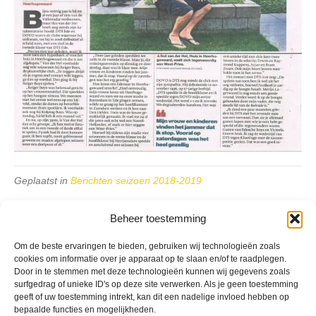
Geplaatst in
Berichten seizoen 2018-2019
Beheer toestemming
Om de beste ervaringen te bieden, gebruiken wij technologieën zoals
cookies om informatie over je apparaat op te slaan en/of te raadplegen.
Door in te stemmen met deze technologieën kunnen wij gegevens zoals
VV Reiger Boys
surfgedrag of unieke ID's op deze site verwerken. Als je geen toestemming
De Wending, Lotte Beesedijk 1
geeft of uw toestemming intrekt, kan dit een nadelige invloed hebben op
1705 NA Heerhugowaard
bepaalde functies en mogelijkheden.