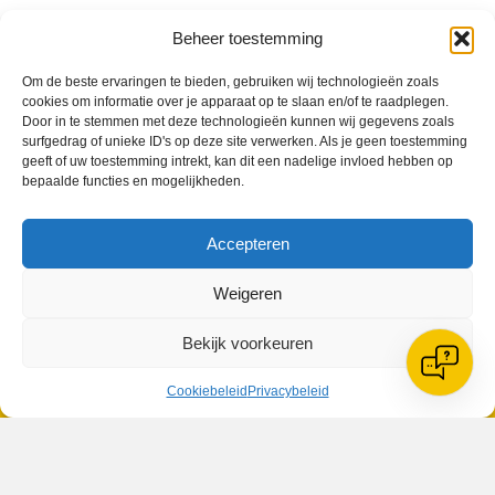
Geplaatst in
Berichten seizoen 2018-2019
Beheer toestemming
Om de beste ervaringen te bieden, gebruiken wij technologieën zoals
cookies om informatie over je apparaat op te slaan en/of te raadplegen.
Door in te stemmen met deze technologieën kunnen wij gegevens zoals
surfgedrag of unieke ID's op deze site verwerken. Als je geen toestemming
geeft of uw toestemming intrekt, kan dit een nadelige invloed hebben op
VV Reiger Boys
bepaalde functies en mogelijkheden.
De Wending, Lotte Beesedijk 1
1705 NA Heerhugowaard
Accepteren
Google maps route
Reglementen
Weigeren
Privacybeleid
Cookiebeleid
XML-Sitemap
Bekijk voorkeuren
Veelgestelde vragen
Cookiebeleid
Privacybeleid
Belangrijke gegevens