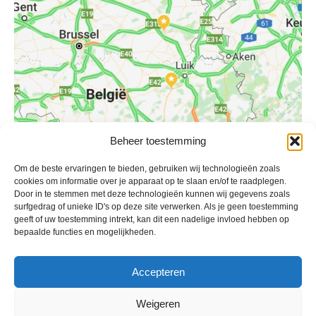
Beheer toestemming
Geplaatst in
Berichten seizoen 2018-2019
Om de beste ervaringen te bieden, gebruiken wij technologieën zoals
cookies om informatie over je apparaat op te slaan en/of te raadplegen.
Door in te stemmen met deze technologieën kunnen wij gegevens zoals
surfgedrag of unieke ID's op deze site verwerken. Als je geen toestemming
geeft of uw toestemming intrekt, kan dit een nadelige invloed hebben op
bepaalde functies en mogelijkheden.
VV Reiger Boys
De Wending, Lotte Beesedijk 1
Accepteren
1705 NA Heerhugowaard
Google maps route
Weigeren
Reglementen