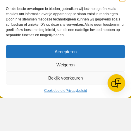
Om de beste ervaringen te bieden, gebruiken wij technologieën zoals
cookies om informatie over je apparaat op te slaan en/of te raadplegen.
Door in te stemmen met deze technologieën kunnen wij gegevens zoals
surfgedrag of unieke ID's op deze site verwerken. Als je geen toestemming
VV Reiger Boys
geeft of uw toestemming intrekt, kan dit een nadelige invloed hebben op
De Wending, Lotte Beesedijk 1
bepaalde functies en mogelijkheden.
1705 NA Heerhugowaard
Accepteren
Google maps route
Reglementen
Privacybeleid
Weigeren
Cookiebeleid
XML-Sitemap
Bekijk voorkeuren
Veelgestelde vragen
Belangrijke gegevens
Cookiebeleid
Privacybeleid
Zoeken