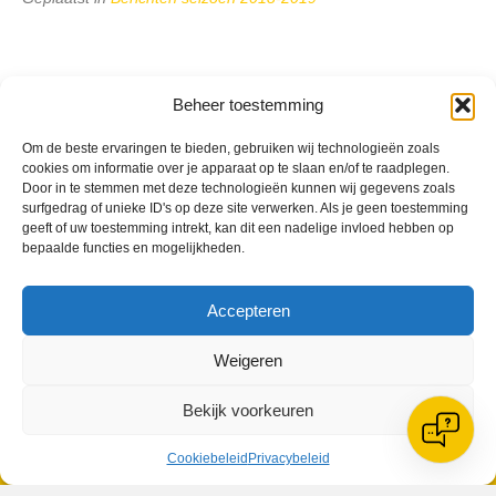
Beheer toestemming
VV Reiger Boys
Om de beste ervaringen te bieden, gebruiken wij technologieën zoals
De Wending, Lotte Beesedijk 1
cookies om informatie over je apparaat op te slaan en/of te raadplegen.
1705 NA Heerhugowaard
Door in te stemmen met deze technologieën kunnen wij gegevens zoals
surfgedrag of unieke ID's op deze site verwerken. Als je geen toestemming
geeft of uw toestemming intrekt, kan dit een nadelige invloed hebben op
Google maps route
bepaalde functies en mogelijkheden.
Reglementen
Privacybeleid
Cookiebeleid
Accepteren
XML-Sitemap
Veelgestelde vragen
Weigeren
Belangrijke gegevens
Bekijk voorkeuren
Cookiebeleid
Privacybeleid