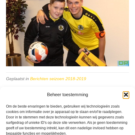
Geplaatst in
Berichten seizoen 2018-2019
Beheer toestemming
Om de beste ervaringen te bieden, gebruiken wij technologieën zoals
cookies om informatie over je apparaat op te slaan en/of te raadplegen.
Door in te stemmen met deze technologieën kunnen wij gegevens zoals
VV Reiger Boys
surfgedrag of unieke ID's op deze site verwerken. Als je geen toestemming
De Wending, Lotte Beesedijk 1
geeft of uw toestemming intrekt, kan dit een nadelige invloed hebben op
1705 NA Heerhugowaard
bepaalde functies en mogelijkheden.