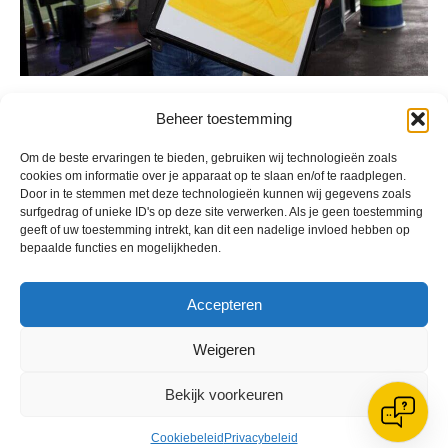
Geplaatst in
Berichten seizoen 2018-2019
Beheer toestemming
Om de beste ervaringen te bieden, gebruiken wij technologieën zoals
cookies om informatie over je apparaat op te slaan en/of te raadplegen.
Door in te stemmen met deze technologieën kunnen wij gegevens zoals
surfgedrag of unieke ID's op deze site verwerken. Als je geen toestemming
geeft of uw toestemming intrekt, kan dit een nadelige invloed hebben op
bepaalde functies en mogelijkheden.
VV Reiger Boys
De Wending, Lotte Beesedijk 1
1705 NA Heerhugowaard
Accepteren
Google maps route
Weigeren
Reglementen
Privacybeleid
Cookiebeleid
Bekijk voorkeuren
XML-Sitemap
Cookiebeleid
Privacybeleid
Veelgestelde vragen