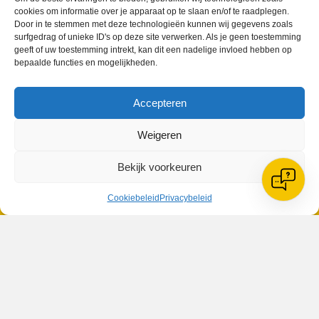
cookies om informatie over je apparaat op te slaan en/of te raadplegen.
Door in te stemmen met deze technologieën kunnen wij gegevens zoals
surfgedrag of unieke ID's op deze site verwerken. Als je geen toestemming
geeft of uw toestemming intrekt, kan dit een nadelige invloed hebben op
bepaalde functies en mogelijkheden.
Geplaatst in
Berichten seizoen 2017-2018
Accepteren
Weigeren
Bekijk voorkeuren
VV Reiger Boys
De Wending, Lotte Beesedijk 1
1705 NA Heerhugowaard
Cookiebeleid
Privacybeleid
Google maps route
Reglementen
Privacybeleid
Cookiebeleid
XML-Sitemap
Veelgestelde vragen
Belangrijke gegevens