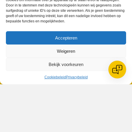
cookies om informatie over je apparaat op te slaan en/of te raadplegen.
Door in te stemmen met deze technologieën kunnen wij gegevens zoals
surfgedrag of unieke ID's op deze site verwerken. Als je geen toestemming
geeft of uw toestemming intrekt, kan dit een nadelige invloed hebben op
bepaalde functies en mogelijkheden.
Accepteren
VV Reiger Boys
De Wending, Lotte Beesedijk 1
1705 NA Heerhugowaard
Weigeren
Google maps route
Bekijk voorkeuren
Reglementen
Privacybeleid
Cookiebeleid
Privacybeleid
Cookiebeleid
XML-Sitemap
Veelgestelde vragen
Belangrijke gegevens