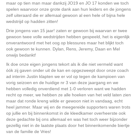
maar op tien man maar dankzij JO19 en JO 17 konden we toch
spelen waarvoor onze grote dank aan hun leiders en de jongens
zelf uiteraard die er allemaal gewoon al een hele of bijna hele
wedstrijd op hadden zitten!
Drie jongens van 15 jaar! zaten er gewoon bij waarvan er twee
gewoon twee volle wedstrijden hebben gespeeld, het is eigenlijk
onverantwoord met het oog op blessures maar het blijkt toch
ook gewoon te kunnen. Dylan, Rens, Jeremy, Daan en Mel
onwijs bedankt!
Ik doe onze eigen jongens tekort als ik die niet vermeld want
óók zij gaven onder uit de kan en opgezweept door onze coach
ad interim Justin klapten we er vol op tegen de kampioen van
vorig seizoen en de huidige nr 3 van deze jaargang en we
hebben volledig onverdiend met 1-0 verloren want we hadden
recht op meer, we hebben ze alle hoeken van het veld laten zien
maar dat ronde kreng wilde er gewoon niet in vandaag, echt
heel jammer. Maar wij en de meegereide supporters waren trots
op jullie en bij binnenkomst in de kleedkamer overheerste ook
deze gedachte bij ons allemaal en was het toch weer bijzonder
gezellig niet in de laatste plaats door het binnenkomende biertje
van de familie de Vries!