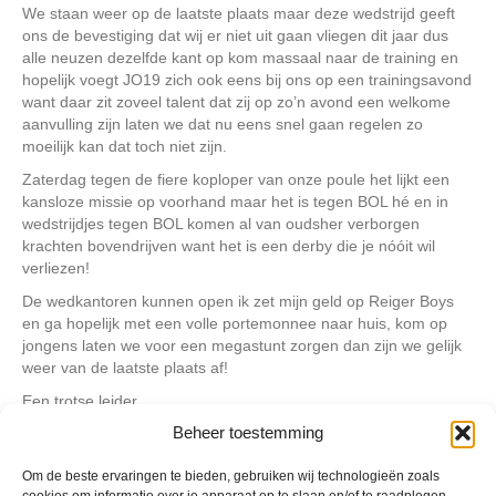
We staan weer op de laatste plaats maar deze wedstrijd geeft
ons de bevestiging dat wij er niet uit gaan vliegen dit jaar dus
alle neuzen dezelfde kant op kom massaal naar de training en
hopelijk voegt JO19 zich ook eens bij ons op een trainingsavond
want daar zit zoveel talent dat zij op zo’n avond een welkome
aanvulling zijn laten we dat nu eens snel gaan regelen zo
moeilijk kan dat toch niet zijn.
Zaterdag tegen de fiere koploper van onze poule het lijkt een
kansloze missie op voorhand maar het is tegen BOL hé en in
wedstrijdjes tegen BOL komen al van oudsher verborgen
krachten bovendrijven want het is een derby die je nóóit wil
verliezen!
De wedkantoren kunnen open ik zet mijn geld op Reiger Boys
en ga hopelijk met een volle portemonnee naar huis, kom op
jongens laten we voor een megastunt zorgen dan zijn we gelijk
weer van de laatste plaats af!
Een trotse leider.
Nico de Krijger
Beheer toestemming
Om de beste ervaringen te bieden, gebruiken wij technologieën zoals
Geplaatst in
Berichten seizoen 2017-2018