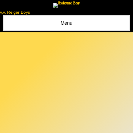
v.v. Reiger Boys
Menu