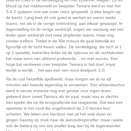
Julia en Loes in de verdediging en met Lysanne, Megan, Liz en
Maud op het middenveld en keepster Tamara werd er met het
3-4-3 systeem met wat meer risico gespeeld. (Lieke begon op
de bank). Lang leek dit ook goed te werken en waren beide
teams, net als in de vorige ontmoeting, aan elkaar gewaagd. In
tegenstelling tot de vorige wedstrijd, zagen we vandaag wel een
leuke open wedstrijd met twee strijdende teams, maar nog
zonder treffers. Totdat in de 30e minuut de goal letterlijk en
figuurlijk uit de lucht kwam vallen. De verdediging, die toch al 1
op 1 speelde, balverlies leden bij de opbouw en de rechtsbuiten
het maar eens van afstand probeerde… en met succes. Een
hoge bal verdween over keepster Tamara in het doel, maar
eerlijk is eerlijk… het was een een mooi doelpunt: 1-0.
Na de rust hetzelfde spelbeeld, maar kregen we al na vijf
minuten een tweede tegenslag te verwerken. Een afstandsschot
werd in eerste instantie nog met gevaar voor eigen leven
gekeerd door zowel Tamara als de paal, maar was er slechts
één speler die op de terugvallende bal reageerde. Dat was een
speelster in het rood die ongehinderd de 2-0 binnen kon
schieten. We lieten ons hierdoor niet uit het veld slaan en
gingen haastig op zoek naar de aansluitingstreffer, maar raakte
ook de batterij bij ons iets sneller leeg dan bij de tegenstander.