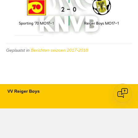
Geplaatst in
Berichten seizoen 2017-2018
VV Reiger Boys
De Wending, Lotte Beesedijk 1
1705 NA Heerhugowaard
Google maps route
Reglementen
Privacybeleid
Cookiebeleid