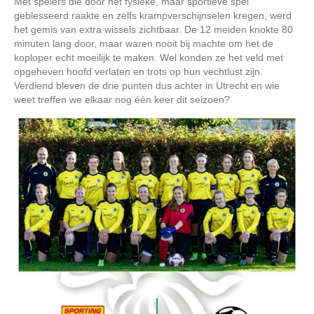
Met spelers die door het fysieke, maar sportieve spel
geblesseerd raakte en zelfs krampverschijnselen kregen, werd
het gemis van extra wissels zichtbaar. De 12 meiden knokte 80
minuten lang door, maar waren nooit bij machte om het de
koploper echt moeilijk te maken. Wel konden ze het veld met
opgeheven hoofd verlaten en trots op hun vechtlust zijn.
Verdiend bleven de drie punten dus achter in Utrecht en wie
weet treffen we elkaar nog één keer dit seizoen?