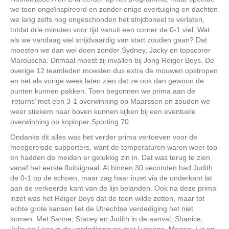
we toen ongeïnspireerd en zonder enige overtuiging en dachten
we lang zelfs nog ongeschonden het strijdtoneel te verlaten,
totdat drie minuten voor tijd vanuit een corner de 0-1 viel. Wat
als we vandaag wel strijdvaardig van start zouden gaan? Dat
moesten we dan wel doen zonder Sydney, Jacky en topscorer
Marouscha. Ditmaal moest zij invallen bij Jong Reiger Boys. De
overige 12 teamleden moesten dus extra de mouwen opstropen
en net als vorige week laten zien dat ze ook dan gewoon de
punten kunnen pakken. Toen begonnen we prima aan de
‘returns’ met een 3-1 overwinning op Maarssen en zouden we
weer stiekem naar boven kunnen kijken bij een eventuele
overwinning op koploper Sporting 70.
Ondanks dit alles was het verder prima vertoeven voor de
meegereisde supporters, want de temperaturen waren weer top
en hadden de meiden er gelukkig zin in. Dat was terug te zien
vanaf het eerste fluitsignaal. Al binnen 30 seconden had Judith
de 0-1 op de schoen, maar zag haar inzet via de onderkant lat
aan de verkeerde kant van de lijn belanden. Ook na deze prima
inzet was het Reiger Boys dat de toon wilde zetten, maar tot
echte grote kansen liet de Utrechtse verdediging het niet
komen. Met Sanne, Stacey en Judith in de aanval, Shanice,