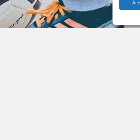
Acc
Doe mee via
https://www.univeregioplus.nl/spaaractie-reiger-boys/
2018