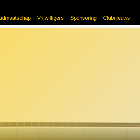
Lidmaatschap
Vrijwilligers
Sponsoring
Clubnieuws