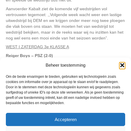
Aanvoerder Kabalt ziet de komende vijf wedstrijden vol
vertrouwen tegemoet: ,,Volgende week wacht weer een lastige
uitwedstrijd bij DEM en we krijgen onder meer nog twee ploegen
die vlak boven ons staan. We moeten het van wedstrijd tot
wedstrijd bekijken, maar in de reeks waar wij nu inzitten kan het
nog wel eens een mooi einde van het seizoen worden”.
WEST I ZATERDAG 3e KLASSE A
Reiger Boys – PSZ (2-0)
31. Ilco van der Hel 1-0
Beheer toestemming
53. Güney Turpcu 2-0
Om de beste ervaringen te bieden, gebruiken wij technologieën zoals
Meer foto’s zijn
hier
te bekijken.
cookies om informatie over je apparaat op te slaan en/of te raadplegen.
Door in te stemmen met deze technologieën kunnen wij gegevens zoals
surfgedrag of unieke ID's op deze site verwerken. Als je geen toestemming
Geplaatst in
Berichten seizoen 2017-2018
geeft of uw toestemming intrekt, kan dit een nadelige invloed hebben op
bepaalde functies en mogelijkheden.
Accepteren