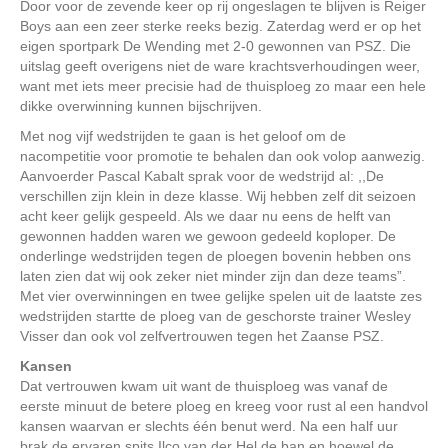
Door voor de zevende keer op rij ongeslagen te blijven is Reiger
Boys aan een zeer sterke reeks bezig. Zaterdag werd er op het
eigen sportpark De Wending met 2-0 gewonnen van PSZ. Die
uitslag geeft overigens niet de ware krachtsverhoudingen weer,
want met iets meer precisie had de thuisploeg zo maar een hele
dikke overwinning kunnen bijschrijven.
Met nog vijf wedstrijden te gaan is het geloof om de
nacompetitie voor promotie te behalen dan ook volop aanwezig.
Aanvoerder Pascal Kabalt sprak voor de wedstrijd al: ,,De
verschillen zijn klein in deze klasse. Wij hebben zelf dit seizoen
acht keer gelijk gespeeld. Als we daar nu eens de helft van
gewonnen hadden waren we gewoon gedeeld koploper. De
onderlinge wedstrijden tegen de ploegen bovenin hebben ons
laten zien dat wij ook zeker niet minder zijn dan deze teams”.
Met vier overwinningen en twee gelijke spelen uit de laatste zes
wedstrijden startte de ploeg van de geschorste trainer Wesley
Visser dan ook vol zelfvertrouwen tegen het Zaanse PSZ.
Kansen
Dat vertrouwen kwam uit want de thuisploeg was vanaf de
eerste minuut de betere ploeg en kreeg voor rust al een handvol
kansen waarvan er slechts één benut werd. Na een half uur
brak de ervaren spits Ilco van der Hel de ban en hoewel de