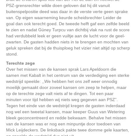
PSZ-grensrechter wilde doen geloven dat hij dit vanuit
buitenspelpositie deed was daar in de verste verte geen sprake
van. Op eigen waarneming keurde scheidsrechter Leider de
goal dan ook terecht goed. De tweede helft gaf een zelfde beeld
te zien en nadat Güney Turpcu van dichtbij vlak na rust de score
had verdubbeld leek er geen vuiltje aan de lucht voor de geel-
zwarten. De gasten hadden niets in te brengen en mochten van
geluk spreken dat bij de thuisploeg het vizier niet altijd op scherp
stond.
Terechte zege
Over het missen van de kansen sprak Lars Apeldoorn die
samen met Kabalt in het centrum van de verdediging een sterke
wedstrijd speelde: ,,We hebben het ons zelf weer onnodig
moeilijk gemaakt door zoveel kansen om zeep te helpen, maar
op de terechte zege valt niets af te dingen. Tot een paar
minuten voor tijd hebben wij niets weg gegeven aan PSZ”.
Tegen het einde van de wedstrijd kregen de gasten inderdaad
nog wel een tweetal kansen, maar keeper Guus van Wetering
bleek geconcentreerd en redde bekwaam. Behalve het missen
van de kansen was er nog een minpuntje door toedoen van
Mick Leijdeckers. De linksback pakte twee domme gele kaarten,
en speelde de wedstrijd dus niet uit.