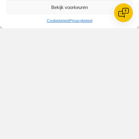
Bekijk voorkeuren
Geplaatst in
Berichten seizoen 2017-2018
Cookiebeleid
Privacybeleid
VV Reiger Boys
De Wending, Lotte Beesedijk 1
1705 NA Heerhugowaard
Google maps route
Reglementen
Privacybeleid
Cookiebeleid
XML-Sitemap
Veelgestelde vragen
Belangrijke gegevens