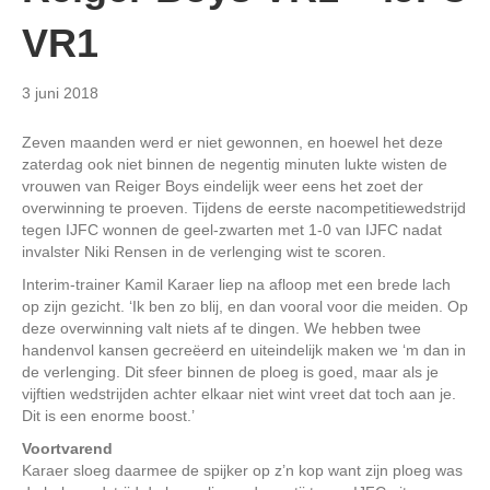
VR1
3 juni 2018
Zeven maanden werd er niet gewonnen, en hoewel het deze
zaterdag ook niet binnen de negentig minuten lukte wisten de
vrouwen van Reiger Boys eindelijk weer eens het zoet der
overwinning te proeven. Tijdens de eerste nacompetitiewedstrijd
tegen IJFC wonnen de geel-zwarten met 1-0 van IJFC nadat
invalster Niki Rensen in de verlenging wist te scoren.
Interim-trainer Kamil Karaer liep na afloop met een brede lach
op zijn gezicht. ‘Ik ben zo blij, en dan vooral voor die meiden. Op
deze overwinning valt niets af te dingen. We hebben twee
handenvol kansen gecreëerd en uiteindelijk maken we ‘m dan in
de verlenging. Dit sfeer binnen de ploeg is goed, maar als je
vijftien wedstrijden achter elkaar niet wint vreet dat toch aan je.
Dit is een enorme boost.’
Voortvarend
Karaer sloeg daarmee de spijker op z’n kop want zijn ploeg was