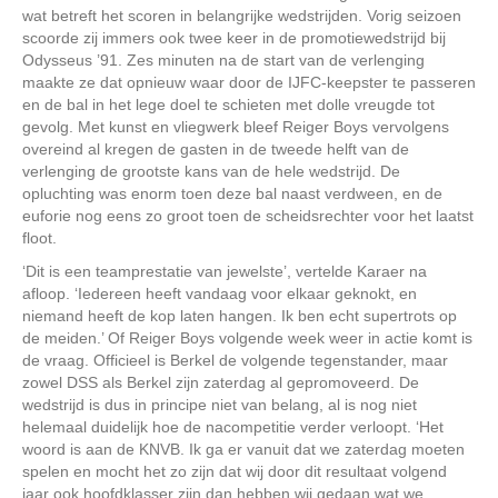
wat betreft het scoren in belangrijke wedstrijden. Vorig seizoen
scoorde zij immers ook twee keer in de promotiewedstrijd bij
Odysseus ’91. Zes minuten na de start van de verlenging
maakte ze dat opnieuw waar door de IJFC-keepster te passeren
en de bal in het lege doel te schieten met dolle vreugde tot
gevolg. Met kunst en vliegwerk bleef Reiger Boys vervolgens
overeind al kregen de gasten in de tweede helft van de
verlenging de grootste kans van de hele wedstrijd. De
opluchting was enorm toen deze bal naast verdween, en de
euforie nog eens zo groot toen de scheidsrechter voor het laatst
floot.
‘Dit is een teamprestatie van jewelste’, vertelde Karaer na
afloop. ‘Iedereen heeft vandaag voor elkaar geknokt, en
niemand heeft de kop laten hangen. Ik ben echt supertrots op
de meiden.’ Of Reiger Boys volgende week weer in actie komt is
de vraag. Officieel is Berkel de volgende tegenstander, maar
zowel DSS als Berkel zijn zaterdag al gepromoveerd. De
wedstrijd is dus in principe niet van belang, al is nog niet
helemaal duidelijk hoe de nacompetitie verder verloopt. ‘Het
woord is aan de KNVB. Ik ga er vanuit dat we zaterdag moeten
spelen en mocht het zo zijn dat wij door dit resultaat volgend
jaar ook hoofdklasser zijn dan hebben wij gedaan wat we