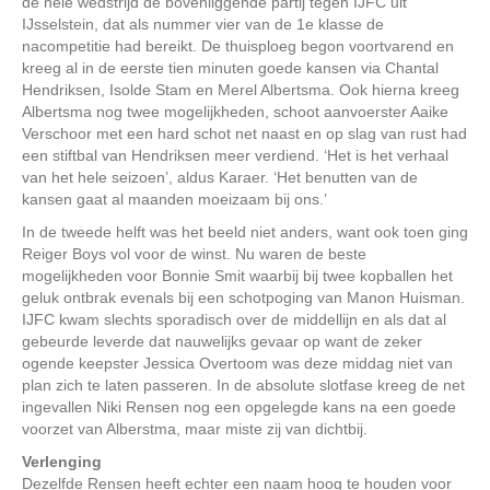
de hele wedstrijd de bovenliggende partij tegen IJFC uit
IJsselstein, dat als nummer vier van de 1e klasse de
nacompetitie had bereikt. De thuisploeg begon voortvarend en
kreeg al in de eerste tien minuten goede kansen via Chantal
Hendriksen, Isolde Stam en Merel Albertsma. Ook hierna kreeg
Albertsma nog twee mogelijkheden, schoot aanvoerster Aaike
Verschoor met een hard schot net naast en op slag van rust had
een stiftbal van Hendriksen meer verdiend. ‘Het is het verhaal
van het hele seizoen’, aldus Karaer. ‘Het benutten van de
kansen gaat al maanden moeizaam bij ons.’
In de tweede helft was het beeld niet anders, want ook toen ging
Reiger Boys vol voor de winst. Nu waren de beste
mogelijkheden voor Bonnie Smit waarbij bij twee kopballen het
geluk ontbrak evenals bij een schotpoging van Manon Huisman.
IJFC kwam slechts sporadisch over de middellijn en als dat al
gebeurde leverde dat nauwelijks gevaar op want de zeker
ogende keepster Jessica Overtoom was deze middag niet van
plan zich te laten passeren. In de absolute slotfase kreeg de net
ingevallen Niki Rensen nog een opgelegde kans na een goede
voorzet van Alberstma, maar miste zij van dichtbij.
Verlenging
Dezelfde Rensen heeft echter een naam hoog te houden voor