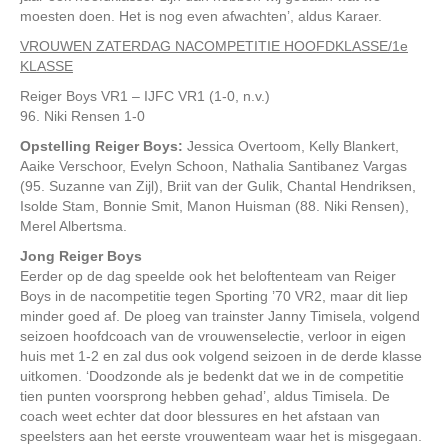
moesten doen. Het is nog even afwachten’, aldus Karaer.
VROUWEN ZATERDAG NACOMPETITIE HOOFDKLASSE/1e
KLASSE
Reiger Boys VR1 – IJFC VR1 (1-0, n.v.)
96. Niki Rensen 1-0
Opstelling Reiger Boys:
Jessica Overtoom, Kelly Blankert,
Aaike Verschoor, Evelyn Schoon, Nathalia Santibanez Vargas
(95. Suzanne van Zijl), Briit van der Gulik, Chantal Hendriksen,
Isolde Stam, Bonnie Smit, Manon Huisman (88. Niki Rensen),
Merel Albertsma.
Jong Reiger Boys
Eerder op de dag speelde ook het beloftenteam van Reiger
Boys in de nacompetitie tegen Sporting ’70 VR2, maar dit liep
minder goed af. De ploeg van trainster Janny Timisela, volgend
seizoen hoofdcoach van de vrouwenselectie, verloor in eigen
huis met 1-2 en zal dus ook volgend seizoen in de derde klasse
uitkomen. ‘Doodzonde als je bedenkt dat we in de competitie
tien punten voorsprong hebben gehad’, aldus Timisela. De
coach weet echter dat door blessures en het afstaan van
speelsters aan het eerste vrouwenteam waar het is misgegaan.