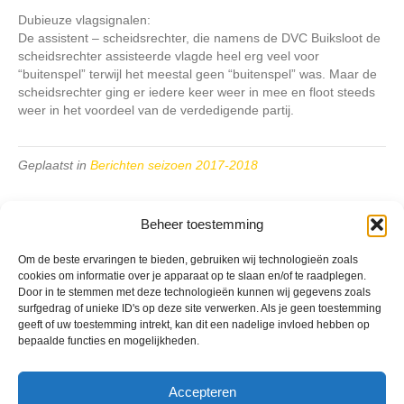
Dubieuze vlagsignalen:
De assistent – scheidsrechter, die namens de DVC Buiksloot de
scheidsrechter assisteerde vlagde heel erg veel voor
“buitenspel” terwijl het meestal geen “buitenspel” was. Maar de
scheidsrechter ging er iedere keer weer in mee en floot steeds
weer in het voordeel van de verdedigende partij.
Geplaatst in
Berichten seizoen 2017-2018
Beheer toestemming
Om de beste ervaringen te bieden, gebruiken wij technologieën zoals
cookies om informatie over je apparaat op te slaan en/of te raadplegen.
VV Reiger Boys
Door in te stemmen met deze technologieën kunnen wij gegevens zoals
De Wending, Lotte Beesedijk 1
surfgedrag of unieke ID's op deze site verwerken. Als je geen toestemming
1705 NA Heerhugowaard
geeft of uw toestemming intrekt, kan dit een nadelige invloed hebben op
bepaalde functies en mogelijkheden.
Google maps route
Reglementen
Accepteren
Privacybeleid