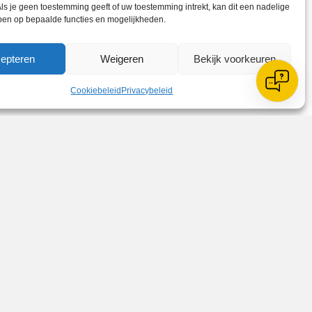
ls je geen toestemming geeft of uw toestemming intrekt, kan dit een nadelige
FC en Ter Leede. Het team van Reiger
ben op bepaalde functies en mogelijkheden.
et deelnemersveld van 40 ploegen is
kkere gevoetbald, veel geleerd en zijn
epteren
Weigeren
Bekijk voorkeuren
Cookiebeleid
Privacybeleid