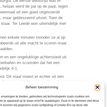
urgia. De eerste wedstrijd was er
 helaas werd de pal op de paal, tegen
tweemaal uit een goed uitgevoerde
, maar geblesseerd uitviel. Toen de
 klaar. Ter Leede won uiteindelijk met
nnen enkele minuten stonden ze al op
obeerde uit alle macht te scoren maar
paalden.
en en een ongelukkige achterstand uit
oetballen en scoorden dat het een
delijk 4-1.
d. Dit maal moest er echter uit een
allen een veldslag geleverd werd.
Beheer toestemming
teveel achteruit gelopen en werd één
dat de fysieke kracht goed weerstand
ervaringen te bieden, gebruiken wij technologieën zoals cookies om
ver je apparaat op te slaan en/of te raadplegen. Door in te stemmen met deze
n kunnen wij gegevens zoals surfgedrag of unieke ID's op deze site