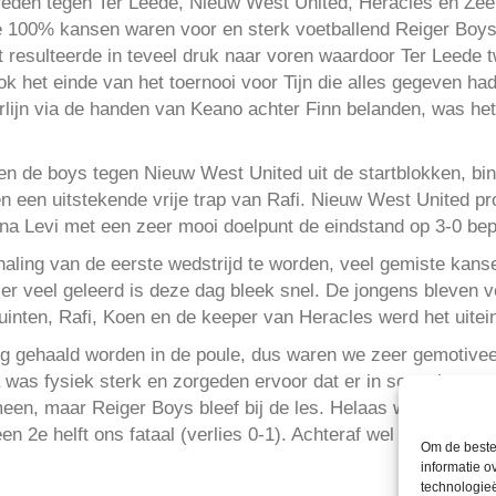
eden tegen Ter Leede, Nieuw West United, Heracles en Zeeb
 100% kansen waren voor en sterk voetballend Reiger Boys,
 resulteerde in teveel druk naar voren waardoor Ter Leede 
k het einde van het toernooi voor Tijn die alles gegeven had
erlijn via de handen van Keano achter Finn belanden, was het
en de boys tegen Nieuw West United uit de startblokken, bi
 een uitstekende vrije trap van Rafi. Nieuw West United pr
rna Levi met een zeer mooi doelpunt de eindstand op 3-0 be
aling van de eerste wedstrijd te worden, veel gemiste kans
r veel geleerd is deze dag bleek snel. De jongens bleven v
inten, Rafi, Koen en de keeper van Heracles werd het uitein
g gehaald worden in de poule, dus waren we zeer gemotiveer
 was fysiek sterk en zorgeden ervoor dat er in sommige gev
en, maar Reiger Boys bleef bij de les. Helaas werd er iets 
en 2e helft ons fataal (verlies 0-1). Achteraf wel erg trots 
Om de beste 
informatie o
technologieë