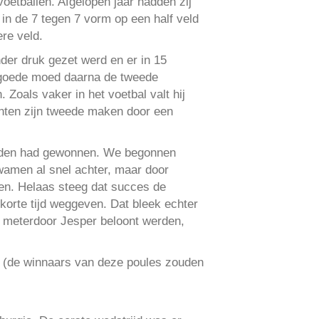
etballen. Afgelopen jaar hadden zij
 in de 7 tegen 7 vorm op een half veld
ere veld.
der druk gezet werd en er in 15
l goede moed daarna de tweede
 Zoals vaker in het voetbal valt hij
inten zijn tweede maken door een
ijden had gewonnen. We begonnen
wamen al snel achter, maar door
en. Helaas steeg dat succes de
 korte tijd weggeven. Dat bleek echter
5 meterdoor Jesper beloont werden,
s (de winnaars van deze poules zouden