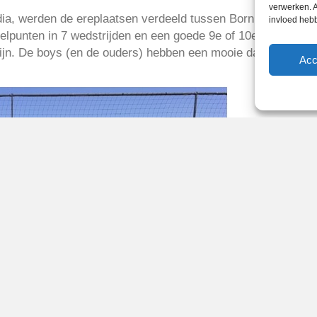
verwerken. A
ndia, werden de ereplaatsen verdeeld tussen Born to Play, A
invloed heb
lpunten in 7 wedstrijden en een goede 9e of 10e plek. In h
 zijn. De boys (en de ouders) hebben een mooie dag gehad, le
Acc