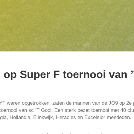
 op Super F toernooi van 
YT waren opgetrokken, zaten de mannen van de JO9 op 2e p
oernooi van sc ’T Gooi. Een sterk bezet toernooi met 40 cl
a, Hollandia, Elinkwijk, Heracles en Excelsior meededen.