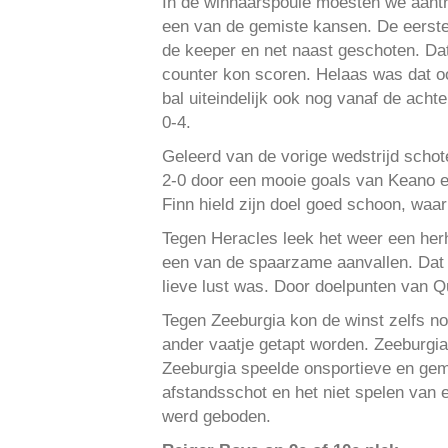
In de winnaarspoule moesten we aantr
een van de gemiste kansen. De eerste
de keeper en net naast geschoten. Dat
counter kon scoren. Helaas was dat oo
bal uiteindelijk ook nog vanaf de acht
0-4.
Geleerd van de vorige wedstrijd schot
2-0 door een mooie goals van Keano en
Finn hield zijn doel goed schoon, waa
Tegen Heracles leek het weer een herh
een van de spaarzame aanvallen. Dat e
lieve lust was. Door doelpunten van Qu
Tegen Zeeburgia kon de winst zelfs no
ander vaatje getapt worden. Zeeburgia
Zeeburgia speelde onsportieve en geme
afstandsschot en het niet spelen van e
werd geboden.