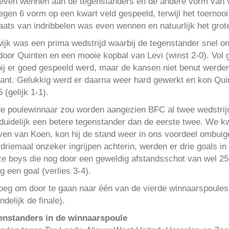
 even wennen aan de tegenstanders en de andere vorm van vo
gen 6 vorm op een kwart veld gespeeld, terwijl het toernooi
aats van indribbelen was even wennen en natuurlijk het grot
jk was een prima wedstrijd waarbij de tegenstander snel on
door Quinten en een mooie kopbal van Levi (winst 2-0). Vo
bij er goed gespeeld werd, maar de kansen niet benut werden.
kant. Gelukkig werd er daarna weer hard gewerkt en kon Qu
(gelijk 1-1).
e de poulewinnaar zou worden aangezien BFC al twee wedstr
uidelijk een betere tegenstander dan de eerste twee. We k
en van Koen, kon hij de stand weer in ons voordeel ombuig
riemaal onzeker ingrijpen achterin, werden er drie goals in
nze boys die nog door een geweldig afstandsschot van wel 2
g een goal (verlies 3-4).
oeg om door te gaan naar één van de vierde winnaarspoule
delijk de finale).
enstanders in de winnaarspoule