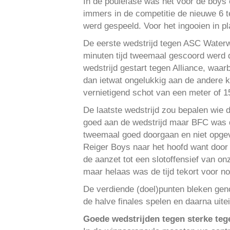
In de poulefase was het voor de boys
immers in de competitie de nieuwe 6 te
werd gespeeld. Voor het ingooien in pl
De eerste wedstrijd tegen ASC Waterwi
minuten tijd tweemaal gescoord werd 
wedstrijd gestart tegen Alliance, waar
dan ietwat ongelukkig aan de andere 
vernietigend schot van een meter of 15 
De laatste wedstrijd zou bepalen wi
goed aan de wedstrijd maar BFC was d
tweemaal goed doorgaan en niet opgev
Reiger Boys naar het hoofd want door d
de aanzet tot een slotoffensief van o
maar helaas was de tijd tekort voor no
De verdiende (doel)punten bleken gen
de halve finales spelen en daarna uitein
Goede wedstrijden tegen sterke teg