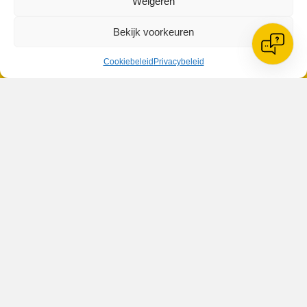
Weigeren
Bekijk voorkeuren
Cookiebeleid
Privacybeleid
VV Reiger Boys
De Wending, Lotte Beesedijk 1
1705 NA Heerhugowaard
Google maps route
Reglementen
Privacybeleid
Cookiebeleid
XML-Sitemap
Veelgestelde vragen
Belangrijke gegevens
Zoeken