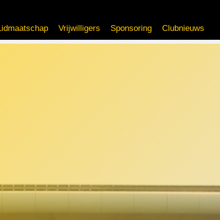
Lidmaatschap
Vrijwilligers
Sponsoring
Clubnieuws