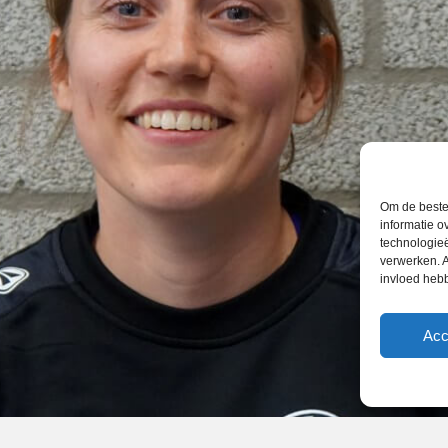
Om de beste 
informatie o
technologieë
verwerken. A
invloed heb
Acc