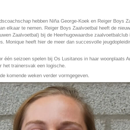
ndscoachschap hebben Niña George-Koek en Reiger Boys Zaa
van elkaar te nemen. Reiger Boys Zaalvoetbal heeft de nieuw
uwen Zaalvoetbal) bij de Heerhugowaardse zaalvoetbalclub i
es. Monique heeft hier de meer dan succesvolle jeugdopleidi
oor één seizoen spelen bij Os Lusitanos in haar woonplaat
r het trainersvak een logische.
dt de komende weken verder vormgegeven.