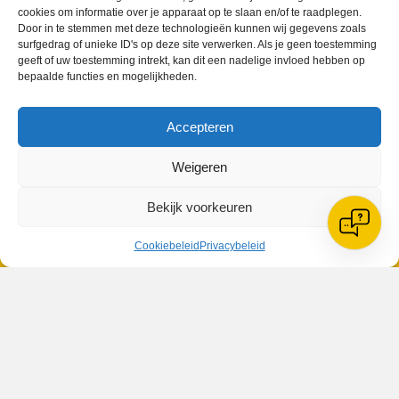
cookies om informatie over je apparaat op te slaan en/of te raadplegen.
Door in te stemmen met deze technologieën kunnen wij gegevens zoals
surfgedrag of unieke ID's op deze site verwerken. Als je geen toestemming
VV Reiger Boys
geeft of uw toestemming intrekt, kan dit een nadelige invloed hebben op
De Wending, Lotte Beesedijk 1
bepaalde functies en mogelijkheden.
1705 NA Heerhugowaard
Google maps route
Accepteren
Reglementen
Privacybeleid
Weigeren
Cookiebeleid
XML-Sitemap
Bekijk voorkeuren
Veelgestelde vragen
Belangrijke gegevens
Cookiebeleid
Privacybeleid
Zoeken
© 2026 V.V. Reiger Boys | Website:
MH Webdesign & SEO