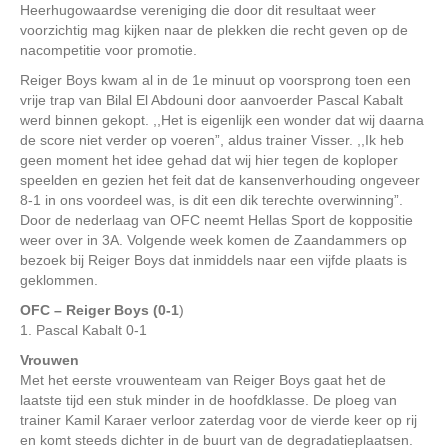
Heerhugowaardse vereniging die door dit resultaat weer
voorzichtig mag kijken naar de plekken die recht geven op de
nacompetitie voor promotie.
Reiger Boys kwam al in de 1e minuut op voorsprong toen een
vrije trap van Bilal El Abdouni door aanvoerder Pascal Kabalt
werd binnen gekopt. ,,Het is eigenlijk een wonder dat wij daarna
de score niet verder op voeren”, aldus trainer Visser. ,,Ik heb
geen moment het idee gehad dat wij hier tegen de koploper
speelden en gezien het feit dat de kansenverhouding ongeveer
8-1 in ons voordeel was, is dit een dik terechte overwinning”.
Door de nederlaag van OFC neemt Hellas Sport de koppositie
weer over in 3A. Volgende week komen de Zaandammers op
bezoek bij Reiger Boys dat inmiddels naar een vijfde plaats is
geklommen.
OFC – Reiger Boys (0-1
)
1. Pascal Kabalt 0-1
Vrouwen
Met het eerste vrouwenteam van Reiger Boys gaat het de
laatste tijd een stuk minder in de hoofdklasse. De ploeg van
trainer Kamil Karaer verloor zaterdag voor de vierde keer op rij
en komt steeds dichter in de buurt van de degradatieplaatsen.