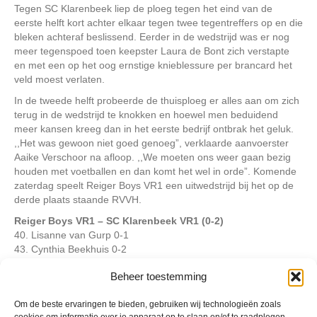
Tegen SC Klarenbeek liep de ploeg tegen het eind van de
eerste helft kort achter elkaar tegen twee tegentreffers op en die
bleken achteraf beslissend. Eerder in de wedstrijd was er nog
meer tegenspoed toen keepster Laura de Bont zich verstapte
en met een op het oog ernstige knieblessure per brancard het
veld moest verlaten.
In de tweede helft probeerde de thuisploeg er alles aan om zich
terug in de wedstrijd te knokken en hoewel men beduidend
meer kansen kreeg dan in het eerste bedrijf ontbrak het geluk.
,,Het was gewoon niet goed genoeg”, verklaarde aanvoerster
Aaike Verschoor na afloop. ,,We moeten ons weer gaan bezig
houden met voetballen en dan komt het wel in orde”. Komende
zaterdag speelt Reiger Boys VR1 een uitwedstrijd bij het op de
derde plaats staande RVVH.
Reiger Boys VR1 – SC Klarenbeek VR1 (0-2)
40. Lisanne van Gurp 0-1
43. Cynthia Beekhuis 0-2
Kijk
hier
voor meer foto’s van de wedstrijd van Reiger Boys VR1.
Beheer toestemming
Om de beste ervaringen te bieden, gebruiken wij technologieën zoals
Geplaatst in
Berichten seizoen 2017-2018