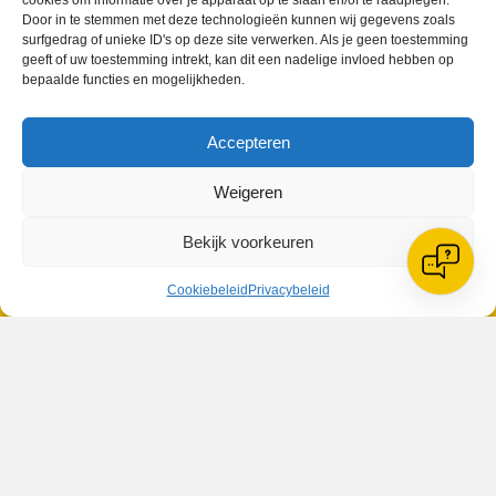
cookies om informatie over je apparaat op te slaan en/of te raadplegen.
Door in te stemmen met deze technologieën kunnen wij gegevens zoals
surfgedrag of unieke ID's op deze site verwerken. Als je geen toestemming
geeft of uw toestemming intrekt, kan dit een nadelige invloed hebben op
bepaalde functies en mogelijkheden.
Accepteren
VV Reiger Boys
De Wending, Lotte Beesedijk 1
1705 NA Heerhugowaard
Weigeren
Google maps route
Bekijk voorkeuren
Reglementen
Privacybeleid
Cookiebeleid
Privacybeleid
Cookiebeleid
XML-Sitemap
Veelgestelde vragen
Belangrijke gegevens