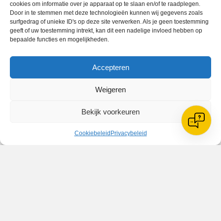
cookies om informatie over je apparaat op te slaan en/of te raadplegen.
Door in te stemmen met deze technologieën kunnen wij gegevens zoals
surfgedrag of unieke ID's op deze site verwerken. Als je geen toestemming
geeft of uw toestemming intrekt, kan dit een nadelige invloed hebben op
bepaalde functies en mogelijkheden.
Accepteren
Weigeren
Bekijk voorkeuren
Cookiebeleid
Privacybeleid
Geplaatst in
Berichten seizoen 2017-2018
VV Reiger Boys
De Wending, Lotte Beesedijk 1
1705 NA Heerhugowaard