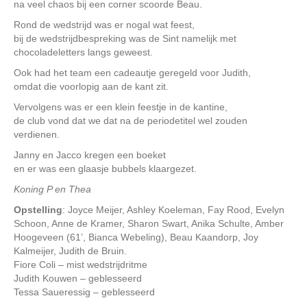
na veel chaos bij een corner scoorde Beau.
Rond de wedstrijd was er nogal wat feest,
bij de wedstrijdbespreking was de Sint namelijk met
chocoladeletters langs geweest.
Ook had het team een cadeautje geregeld voor Judith,
omdat die voorlopig aan de kant zit.
Vervolgens was er een klein feestje in de kantine,
de club vond dat we dat na de periodetitel wel zouden
verdienen.
Janny en Jacco kregen een boeket
en er was een glaasje bubbels klaargezet.
Koning P en Thea
Opstelling
: Joyce Meijer, Ashley Koeleman, Fay Rood, Evelyn
Schoon, Anne de Kramer, Sharon Swart, Anika Schulte, Amber
Hoogeveen (61’, Bianca Webeling), Beau Kaandorp, Joy
Kalmeijer, Judith de Bruin.
Fiore Coli – mist wedstrijdritme
Judith Kouwen – geblesseerd
Tessa Saueressig – geblesseerd