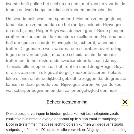
tweede helft golfde het spel op en neer, met kansen voor beide
teams en twee keepsters die zich konden onderscheiden.
De tweede helft was zeer spannend. Met een zo mogelijk nóg
fanatieker en zo nu en dan op het randje spelende Rijnvogels
en ook bij Jong Reiger Boys was de inzet groot. Beide ploegen
creëerden kansen, beide keepsters excelleerden. Na bijna een
half uur spelen scoorde Rijnvogels de, achteraf, winnende
treffer. Dit gebeurde weliswaar na een schijnbare overtreding
tegen een verdedigster, maar de scheidsrechter kende de
treffer toe. In het resterende kwartier stuurde coach Janny
Timisela alle troepen naar het front en deed Jong Reiger Boys
er alles aan om in elk geval de gelijkmaker te scoren. Helaas
lukte dit niet en de eerlijkheid gebiedt te zeggen dat de grootste
kansen in deze periode voor Rijnvogels waren. Volgende keer
wat scherper beginnen en dan zal er ongetwijfeld een heel
ander Jong Reiger Boys staan.
Beheer toestemming
Om de beste ervaringen te bieden, gebruiken wij technologieën zoals
Geplaatst in
Berichten seizoen 2017-2018
cookies om informatie over je apparaat op te slaan en/of te raadplegen.
Door in te stemmen met deze technologieën kunnen wij gegevens zoals
surfgedrag of unieke ID's op deze site verwerken. Als je geen toestemming