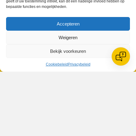
geeft of uw toestemming intrekt, kan dit een nadelige invloed hebben op
bepaalde functies en mogelijkheden.
VV Reiger Boys
Accepteren
De Wending, Lotte Beesedijk 1
1705 NA Heerhugowaard
Weigeren
Google maps route
Bekijk voorkeuren
Reglementen
Privacybeleid
Cookiebeleid
Cookiebeleid
Privacybeleid
XML-Sitemap
Veelgestelde vragen
Belangrijke gegevens
Zoeken
© 2026 V.V. Reiger Boys | Website:
MH Webdesign & SEO