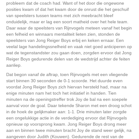
probleem dat de coach had. Want of het door die ongewone
posities kwam of dat het kwam door de onrust die het geschuif
van speelsters tussen teams met zich meebracht bleef
onduidelijk, maar er lag een soort matheid over het hele team.
Daar waar de speelsters van Rijnvogels meteen vanaf het begin
een felheid en winnaars mentaliteit lieten zien, stonden de
speelsters van Jong Reiger Boys erbij en keken ernaar. Een
veelal lage handelingssnelheid en vaak niet goed anticiperen op
wat de tegenstandster zou gaan doen, zorgden ervoor dat Jong
Reiger Boys gedurende delen van de wedstrijd achter de feiten
aanliep.
Dat begon vanaf de aftrap, toen Rijnvogels met een vliegende
start binnen 30 seconden de 0-1 scoorde. Het duurde even
voordat Jong Reiger Boys zich hiervan hersteld had, maar na
enige minuten nam het toch het initiatief in handen. Tien
minuten na de openingstreffer trok Joy de bal na een soepele
aanval voor de goal. Daar tekende Sharon met een droog schot
in de hoek de gelijkmaker aan: 1-1. Drie minuten later zorgde
een ongelukkige actie in de verdediging ervoor dat Rijnvogels
opnieuw op voorsprong kwam. Jong Reiger Boys drong meer
aan en binnen twee minuten bracht Joy de stand weer gelijk, na
aangeven door Judith (Kouwen). Gedurende de rest van de