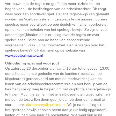
vertrouwd met de regels en geeft hen meer inzicht in – én
begrip voor – de beslissingen van de scheidsrechter. Dit zorgt
weer voor een sportiever spel. Het spelregelbewijs kan gehaald
worden via Voetbalmasterz.nl Een website die junioren op een
speelse, maar vooral ook op een duidelijke manier voorbereidt
op het kunnen behalen van het spelregelbewijs. Zo zijn er veel
oefenmogelijkheden en is er uitleg over de regels en over
spelsituaties. Beide aan de hand van aansprekende
voorbeelden, vaak uit het topvoetbal. Heb je vragen over het
spelregelbewijs? Kijk dan snel op de website van
www.voetbalmasterz.nl
Uitnodiging speciaal voor jou!
Op zaterdag 23 december a.s. vanaf 10 uur tot ongeveer 13:00
uur is het achterste gedeelte van de kantine (rechts van de
klapdeuren) gereserveerd om met de medewerking van de
leden van de scheidsrechterscommissie en met behulp van de
beamer jullie op weg te helpen om het verplichte spelregelbewijs
te halen. Mocht je samen met je leeftijdsgenoten uitleg willen en
meteen de test willen doen geef je dan op door een e-mail te
sturen naar:
dickenmary@quicknet.nl
Wil je na de uitleg direct
het spelregelbewijs behalen neem dan je (volledig opgeladen)
laptop of Ipad mee naar de presentatie. Wie weet kun je na