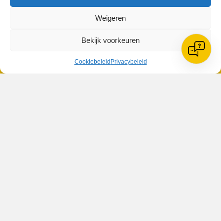
Geplaatst in
Berichten seizoen 2017-2018
Weigeren
Bekijk voorkeuren
Cookiebeleid
Privacybeleid
VV Reiger Boys
De Wending, Lotte Beesedijk 1
1705 NA Heerhugowaard
Google maps route
Reglementen
Privacybeleid
Cookiebeleid
XML-Sitemap
Veelgestelde vragen
Belangrijke gegevens