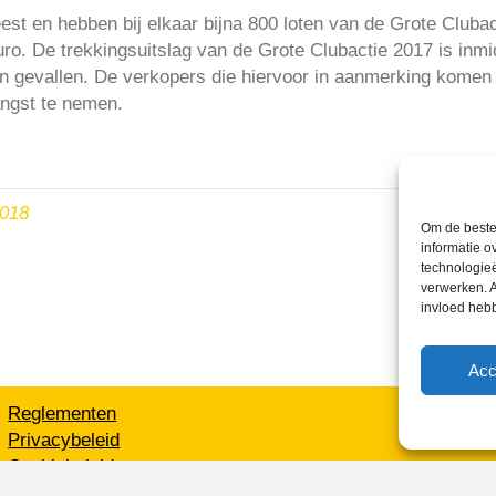
est en hebben bij elkaar bijna 800 loten van de Grote Cluba
ro. De trekkingsuitslag van de Grote Clubactie 2017 is inm
zijn gevallen. De verkopers die hiervoor in aanmerking komen
angst te nemen.
2018
Om de beste 
informatie o
technologieë
verwerken. A
invloed heb
Acc
Reglementen
Privacybeleid
Cookiebeleid
XML-Sitemap