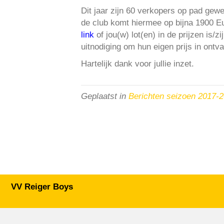
Dit jaar zijn 60 verkopers op pad gewe
de club komt hiermee op bijna 1900 Eu
link
of jou(w) lot(en) in de prijzen is/
uitnodiging om hun eigen prijs in ontv
Hartelijk dank voor jullie inzet.
Geplaatst in
Berichten seizoen 2017-
VV Reiger Boys
De Wending, Lotte Beesedijk 1
1705 NA Heerhugowaard