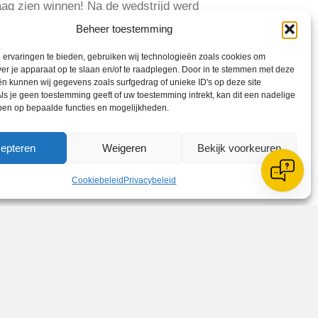
raag zien winnen! Na de wedstrijd werd
e friet en snacks. Aan het einde van
Beheer toestemming
ald gekregen. De jongens van 1e team
bal natuurlijk al een mooi plekje in
ervaringen te bieden, gebruiken wij technologieën zoals cookies om
ver je apparaat op te slaan en/of te raadplegen. Door in te stemmen met deze
n kunnen wij gegevens zoals surfgedrag of unieke ID's op deze site
ls je geen toestemming geeft of uw toestemming intrekt, kan dit een nadelige
ben op bepaalde functies en mogelijkheden.
epteren
Weigeren
Bekijk voorkeuren
Cookiebeleid
Privacybeleid