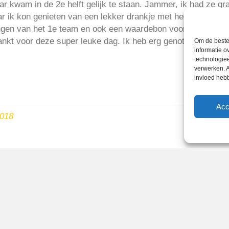
ar kwam in de 2e helft gelijk te staan. Jammer, ik had ze g
 ik kon genieten van een lekker drankje met heerlijke warm
ingen van het 1e team en ook een waardebon voor de McDon
kt voor deze super leuke dag. Ik heb erg genoten en heb de 
Om de beste 
informatie o
technologieë
verwerken. A
invloed heb
Acc
2018
Reglementen
Privacybeleid