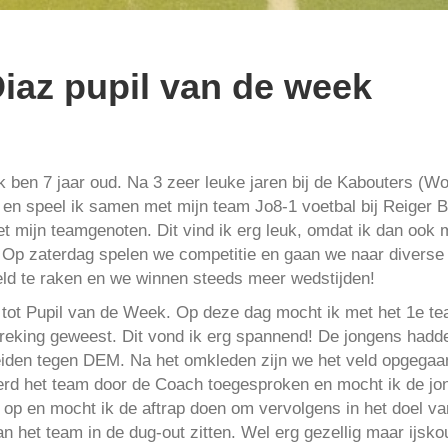
iaz pupil van de week
 ben 7 jaar oud. Na 3 zeer leuke jaren bij de Kabouters (W
n en speel ik samen met mijn team Jo8-1 voetbal bij Reiger 
t mijn teamgenoten. Dit vind ik erg leuk, omdat ik dan ook 
 Op zaterdag spelen we competitie en gaan we naar diverse
eld te raken en we winnen steeds meer wedstijden!
 tot Pupil van de Week. Op deze dag mocht ik met het 1e 
spreking geweest. Dit vond ik erg spannend! De jongens had
iden tegen DEM. Na het omkleden zijn we het veld opgegaa
 werd het team door de Coach toegesproken en mocht ik de 
 op en mocht ik de aftrap doen om vervolgens in het doel v
het team in de dug-out zitten. Wel erg gezellig maar ijsko