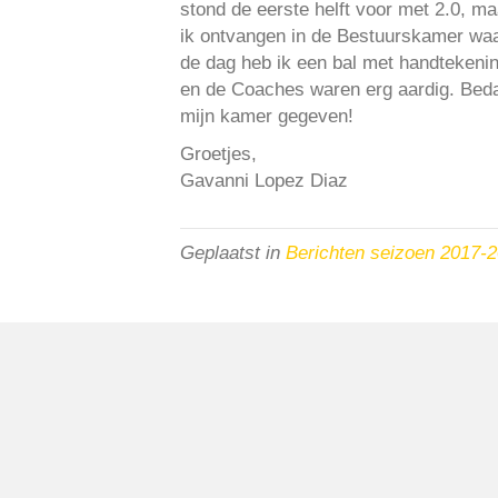
stond de eerste helft voor met 2.0, ma
ik ontvangen in de Bestuurskamer waar
de dag heb ik een bal met handteken
en de Coaches waren erg aardig. Bedan
mijn kamer gegeven!
Groetjes,
Gavanni Lopez Diaz
Geplaatst in
Berichten seizoen 2017-
VV Reiger Boys
De Wending, Lotte Beesedijk 1