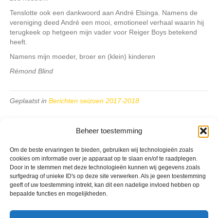
Tenslotte ook een dankwoord aan André Elsinga. Namens de
vereniging deed André een mooi, emotioneel verhaal waarin hij
terugkeek op hetgeen mijn vader voor Reiger Boys betekend
heeft.
Namens mijn moeder, broer en (klein) kinderen
Rémond Blind
Geplaatst in
Berichten seizoen 2017-2018
Beheer toestemming
Om de beste ervaringen te bieden, gebruiken wij technologieën zoals
cookies om informatie over je apparaat op te slaan en/of te raadplegen.
VV Reiger Boys
Door in te stemmen met deze technologieën kunnen wij gegevens zoals
De Wending, Lotte Beesedijk 1
surfgedrag of unieke ID's op deze site verwerken. Als je geen toestemming
1705 NA Heerhugowaard
geeft of uw toestemming intrekt, kan dit een nadelige invloed hebben op
bepaalde functies en mogelijkheden.
Google maps route
Reglementen