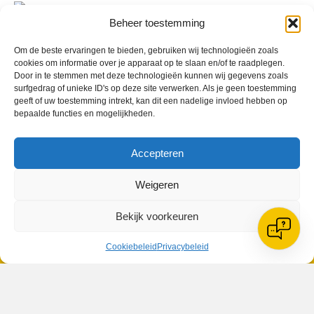
Beheer toestemming
Om de beste ervaringen te bieden, gebruiken wij technologieën zoals
cookies om informatie over je apparaat op te slaan en/of te raadplegen.
Geplaatst in
Berichten seizoen 2016-2017
Door in te stemmen met deze technologieën kunnen wij gegevens zoals
surfgedrag of unieke ID's op deze site verwerken. Als je geen toestemming
geeft of uw toestemming intrekt, kan dit een nadelige invloed hebben op
bepaalde functies en mogelijkheden.
Accepteren
VV Reiger Boys
De Wending, Lotte Beesedijk 1
Weigeren
1705 NA Heerhugowaard
Bekijk voorkeuren
Google maps route
Reglementen
Cookiebeleid
Privacybeleid
Privacybeleid
Cookiebeleid
XML-Sitemap
Veelgestelde vragen
Belangrijke gegevens