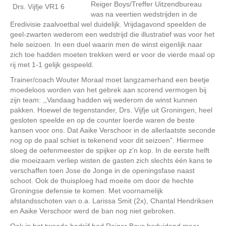
Reiger Boys/Treffer Uitzendbureau
was na veertien wedstrijden in de
Eredivisie zaalvoetbal wel duidelijk. Vrijdagavond speelden de
geel-zwarten wederom een wedstrijd die illustratief was voor het
hele seizoen. In een duel waarin men de winst eigenlijk naar
zich toe hadden moeten trekken werd er voor de vierde maal op
rij met 1-1 gelijk gespeeld.
Trainer/coach Wouter Moraal moet langzamerhand een beetje
moedeloos worden van het gebrek aan scorend vermogen bij
zijn team: ,,Vandaag hadden wij wederom de winst kunnen
pakken. Hoewel de tegenstander, Drs. Vijfje uit Groningen, heel
gesloten speelde en op de counter loerde waren de beste
kansen voor ons. Dat Aaike Verschoor in de allerlaatste seconde
nog op de paal schiet is tekenend voor dit seizoen”. Hiermee
sloeg de oefenmeester de spijker op z’n kop. In de eerste helft
die moeizaam verliep wisten de gasten zich slechts één kans te
verschaffen toen Jose de Jonge in de openingsfase naast
schoot. Ook de thuisploeg had moeite om door de hechte
Groningse defensie te komen. Met voornamelijk
afstandsschoten van o.a. Larissa Smit (2x), Chantal Hendriksen
en Aaike Verschoor werd de ban nog niet gebroken.
Ook in het tweede bedrijf had Reiger Boys beduidend meer