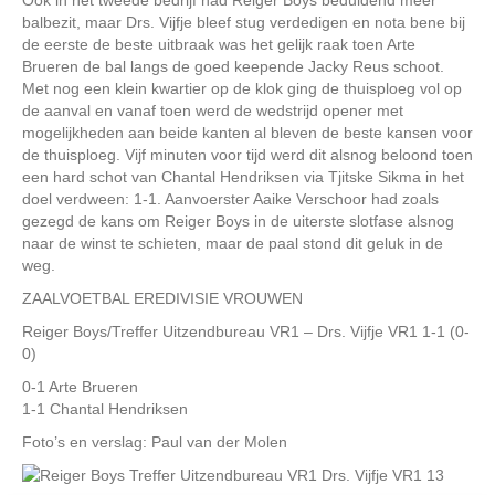
balbezit, maar Drs. Vijfje bleef stug verdedigen en nota bene bij
de eerste de beste uitbraak was het gelijk raak toen Arte
Brueren de bal langs de goed keepende Jacky Reus schoot.
Met nog een klein kwartier op de klok ging de thuisploeg vol op
de aanval en vanaf toen werd de wedstrijd opener met
mogelijkheden aan beide kanten al bleven de beste kansen voor
de thuisploeg. Vijf minuten voor tijd werd dit alsnog beloond toen
een hard schot van Chantal Hendriksen via Tjitske Sikma in het
doel verdween: 1-1. Aanvoerster Aaike Verschoor had zoals
gezegd de kans om Reiger Boys in de uiterste slotfase alsnog
naar de winst te schieten, maar de paal stond dit geluk in de
weg.
ZAALVOETBAL EREDIVISIE VROUWEN
Reiger Boys/Treffer Uitzendbureau VR1 – Drs. Vijfje VR1 1-1 (0-
0)
0-1 Arte Brueren
1-1 Chantal Hendriksen
Foto’s en verslag: Paul van der Molen